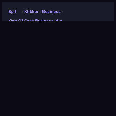
Spil
Klikker
Business
»
»
»
King Of Cash Business Idle
King of Cash Business Idle
Udvikler
CodedVelocity
Bedømmelse
8,7
(
baseret på de seneste 6 måneder
)
Udgivet
januar 2026
Sidst opdateret
juli 2026
Spilmotor
Unity 6
Platforme
Browser (desktop, mobil,
tablet), CrazyGames-app (iOS,
Android)
Orientering
Landscape