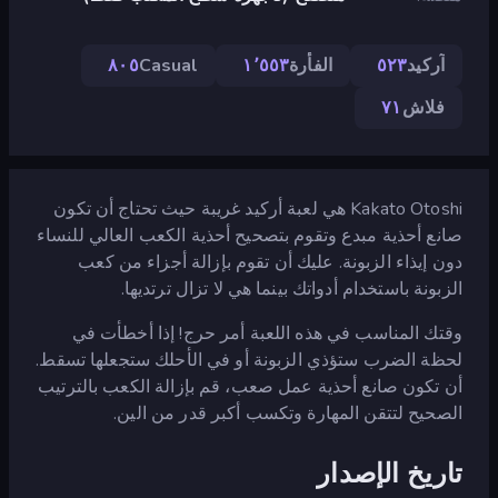
آركيد
٥٢٣
الفأرة
١٬٥٥٣
Casual
٨٠٥
فلاش
٧١
Kakato Otoshi هي لعبة أركيد غريبة حيث تحتاج أن تكون
صانع أحذية مبدع وتقوم بتصحيح أحذية الكعب العالي للنساء
دون إيذاء الزبونة. عليك أن تقوم بإزالة أجزاء من كعب
الزبونة باستخدام أدواتك بينما هي لا تزال ترتديها.
وقتك المناسب في هذه اللعبة أمر حرج! إذا أخطأت في
لحظة الضرب ستؤذي الزبونة أو في الأحلك ستجعلها تسقط.
أن تكون صانع أحذية عمل صعب، قم بإزالة الكعب بالترتيب
الصحيح لتتقن المهارة وتكسب أكبر قدر من الين.
تاريخ الإصدار