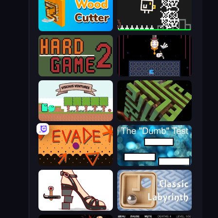
Wood Cutter - Saw
Chicken and Bee
Hard Game 2
Just One Boss
Viscous Ventures
Maze Planet 3D
Evade
The Dumb Test
Kakato Otoshi
Classic Labyrinth 3D