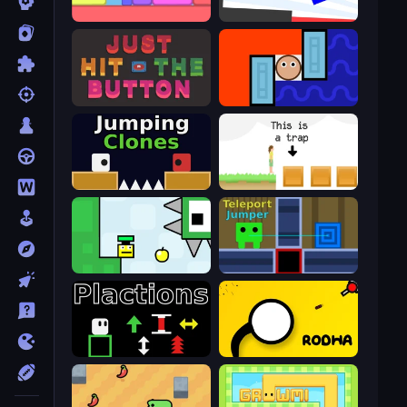
Level EATEN!
Opposite Day
Just Hit the Button
Lava and Aqua
Jumping Clones
The Unfair Platformer
Appel
Teleport Jumper
Plactions
Rodha