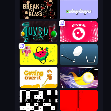
Break the Glass
World's Hardest Game 2
UVSU Demo
O-VOID
Pixel Sphere 3D
Bouncy Egg
Getting Over It
Leap and Avoid 2
black
red