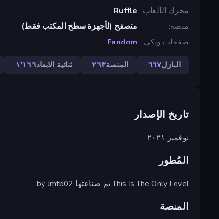
محرك الألعاب
Ruffle
منصة
متصفح (لأجهزة سطح المكتب فقط)
صفحات ويكي
Fandom
البازل
٦٦٧
المنصة
٢٦٣
ثنائية الابعاد
١٬١٦٦
تاريخ الإصدار
نوفمبر ٢٠٢١
المُطور
This Is The Only Level تم صناعتها by Jmtb02.
المنصة