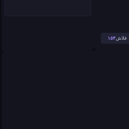
فلاش
١٥٣