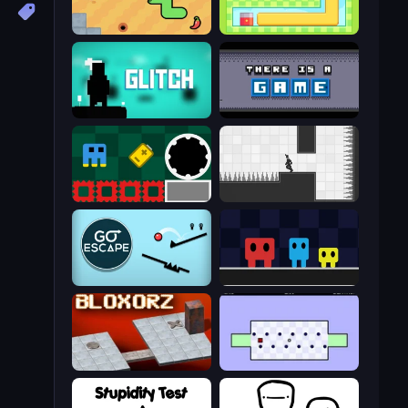
SSSPICY!
Growmi
Glitch
There Is No Game
Jump and Hover
Rotate
Go Escape
Big Tall Small
Bloxorz
World's Hardest Game