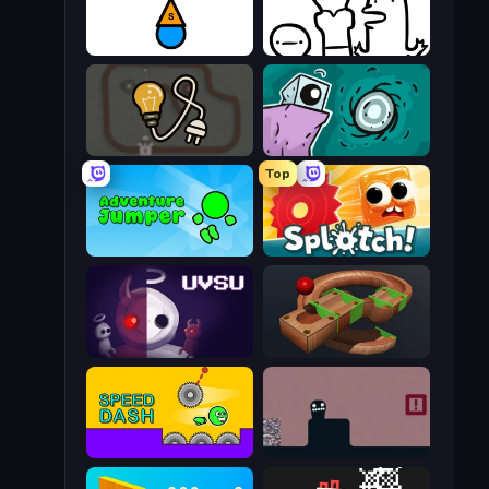
Stupidity Test
I Don't Even Know
Light The Lamp
Tilo
Top
Adventure Jumper
Splotch!
UVSU
Marble Run
Speed Dash
Life in the Static