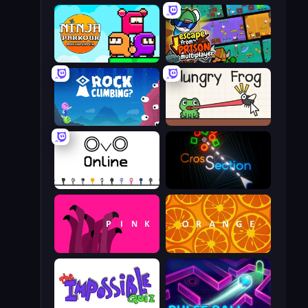
Ninja Parkour Multiplayer
Escape From Prison Multiplayer
Rock Climbing?
Hungry Frog
OvO.io
Crossection
pink (Bart Bonte)
orange