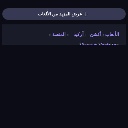
Super Onion Boy 2
Ringo Starfish
Steve's World
Go Escape
Glitch
Hyper Cube Challenge
Classic Labyrinth 3D
Cut the Rope
Fast Ball Jump
عرض المزيد من الألعاب
الألعاب
أكشن
آركيد
المنصة
»
»
»
»
Viscous Ventures
Viscous Ventures
مطور
FeverDev
تقييم
٨٫٩
(
استنادًا إلى الأشهر الستة الماضية
)
مطلق سراحه
فبراير ٢٠٢٤
محرك الألعاب
Unity 2022
المنصات
متصفح (سطح المكتب، الهاتف المحمول،
الجهاز اللوحي), تطبيق CrazyGames
(Android), App Store (Android)