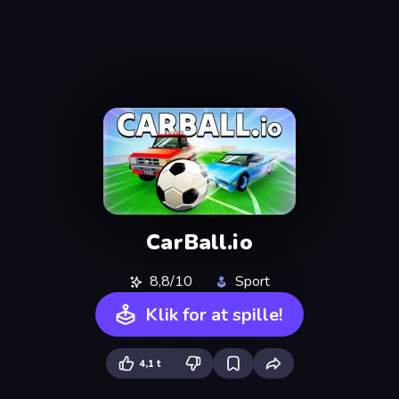
CarBall.io
8,8/10
Sport
Klik for at spille!
4,1 t