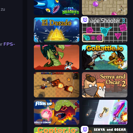
 zu
SeaDragons.io
Balloons.io
El Dorado Lite
Shape Shooter 3
hr
FPS-
Monster Impact
GoBattle.io
Tanko.io
Senya and Oscar 2
Fish IO
BladeBlast.io