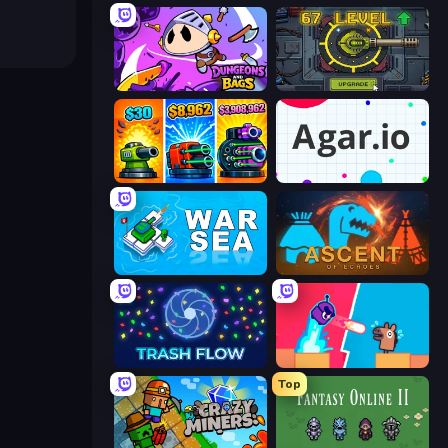
Dungeons and Bags
Tank Evolution
Pumpkin Defense: Merge Cannon
Agar.io
War Sea
Ascent of Echoes
Trash Flow
Boom Slingers ReBoom
Top