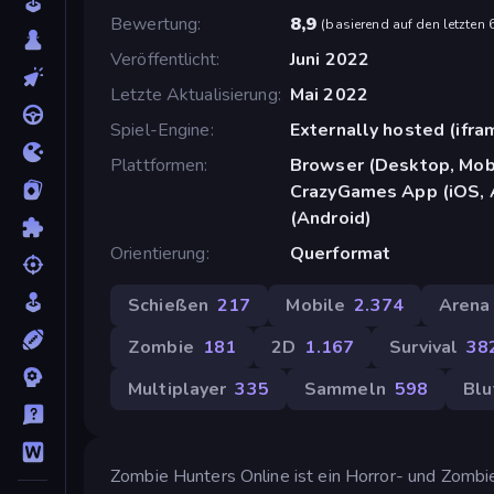
Bewertung
8,9
(
basierend auf den letzten
Veröffentlicht
Juni 2022
Letzte Aktualisierung
Mai 2022
Spiel-Engine
Externally hosted (ifra
Plattformen
Browser (Desktop, Mobi
CrazyGames App (iOS, 
(Android)
Orientierung
Querformat
Schießen
217
Mobile
2.374
Arena
Zombie
181
2D
1.167
Survival
38
Multiplayer
335
Sammeln
598
Blu
Zombie Hunters Online ist ein Horror- und Zombie