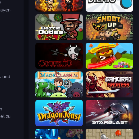
e
layer-
Knife.io
Diep.io
e
BattleDudes.io
Shootup.io
cowz.io
Chompers.io
s und
Mageclash.io
Samurai Madness
m
el zu
Dragon Joust (.io)
StarBlast