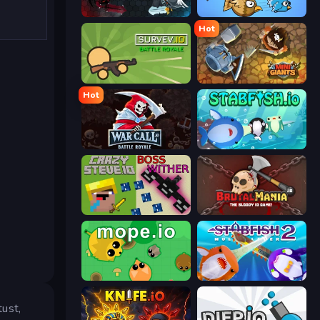
EvoWars.io
EvoWorld.io (FlyOrDie.io)
Hot
Survev.io
MiniGiants.io
Hot
WarCall.io
Stabfish.io
CrazySteve.io
BrutalMania.io (Brutal Mania)
Mope.io
Stabfish 2
tust,