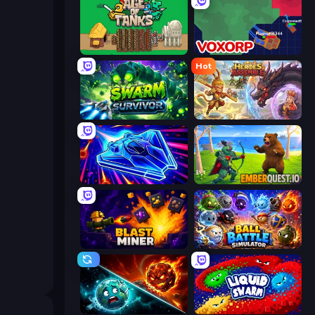
Age of Tanks Warriors: TD War
Voxorp
Hot
Swarm Survivor
Heroes Assemble
Stellar Swarm
EmberQuest.io
Blast Miner
Ball Battle Simulator
PlanetCrush 2
Liquid Swarm