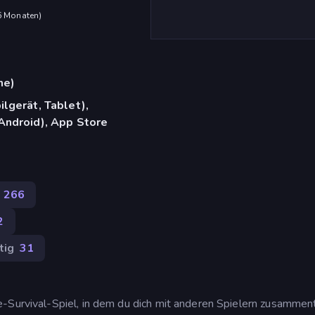
 6 Monaten
)
me)
lgerät, Tablet),
Android), App Store
266
2
tig
31
-Survival-Spiel, in dem du dich mit anderen Spielern zusammen