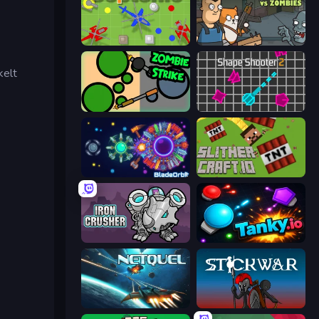
Copter.io
Senya and Oscar vs Zombies
kelt
ZombieStrike
Shape Shooter 2
BladeOrbit.io
SlitherCraft.io
Iron Crusher
Tanky.io
Netquel
Stick War