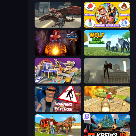
Dragon Vice City
Johnny n Tommy - Prank Masters
Sorcerers Refuge
Wolf Family Simulator
Casino Robbery
The Superman - Theme is Aliens
City of Psychos
Wild Animal Zoo City Simulator