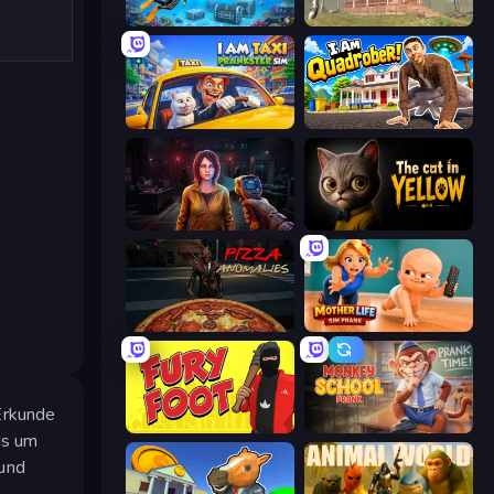
Underwater Survival: Deep Dive
Survive In The Forest
I Am Taxi Prankster Sim
I Am Quadrober!
Survival Zone Zombie Outbreak
The Cat in Yellow
Pizza Anomalies
Mother Life Simulator: Prank
Erkunde
Fury Foot
Monkey School Prank
is um
 und