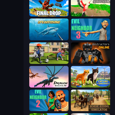
Final Drop
Parrot Simulator
Spearfishing
Evil Neighbor 3
The Prank King
Destructors Online
Dragon Simulator 3D
Cat Life Simulator 3D
Evil Neighbor 2
Horse Riding Simulator