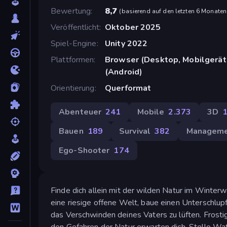
Bewertung
8,7
(
basierend auf den letzten 6 Monaten
Veröffentlicht
Oktober 2025
Spiel-Engine
Unity 2022
Plattformen
Browser (Desktop, Mobilgerät,
(Android)
Orientierung
Querformat
Abenteuer
241
Mobile
2.373
3D
Bauen
189
Survival
382
Managem
Ego-Shooter
174
Finde dich allein mit der wilden Natur im Winter
eine riesige offene Welt, baue einen Unterschlup
das Verschwinden deines Vaters zu lüften. Frosti
den Gefahren der Natur erwarten dich. Stelle W