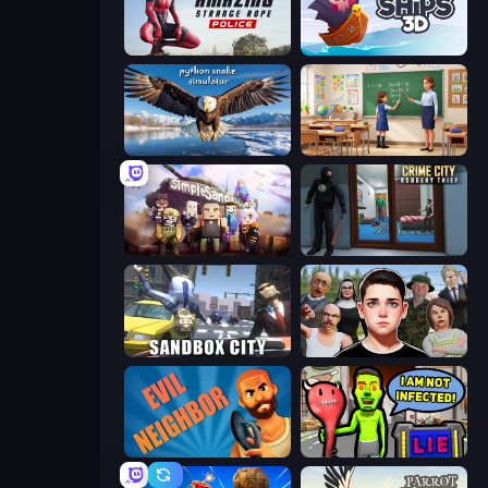
Amazing Strange Rope Police
Ships 3D
Python Snake Simulator
High School Teacher Simulator
Simple Sandbox 3
Crime City Robbery Thief Games
Sandbox City
Schoolboy Escape: Runaway
Evil Neighbor
I Am Not Infected!