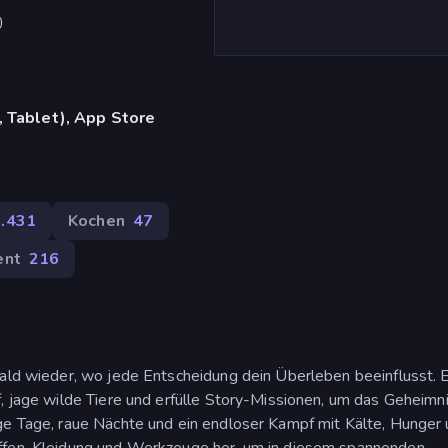
)
 Tablet), App Store
1.431
Kochen
47
ent
216
wald wieder, wo jede Entscheidung dein Überleben beeinflusst. 
f, jage wilde Tiere und erfülle Story-Missionen, um das Geheimn
ge Tage, raue Nächte und ein endloser Kampf mit Kälte, Hunger
affen, Kleidung und Werkzeuge her, um in diesem spannenden