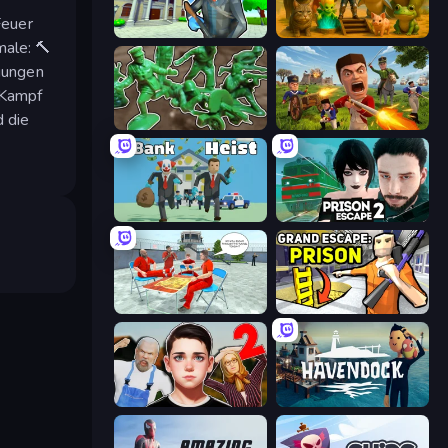
Feuer
Bank Robbery 3
Animal World
ale: 🔨
gungen
 Kampf
 die
Soldiers - Capture and Control!
Redcoats.io
Bank Heist
Prison Escape 2
Alcatraz Prison Escape Plan
Grand Escape: Prison
Schoolboy Escape 2
Havendock (Pre-Alpha)