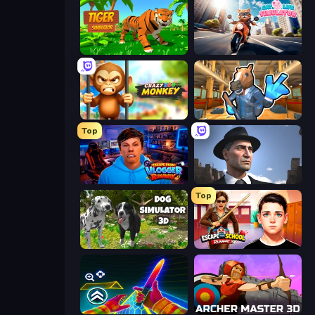
Tiger Simulator 3D
Cat Life Simulator
Crazy Zoo Monkey
Bank Robbery 2
Top
Escape from Vlogger: Runaway
Downtown 1930s Mafia
Top
Dog Simulator 3D
Escape from School: Runaway
Surf GO Parkour
Archer Master 3D: Castle Defense