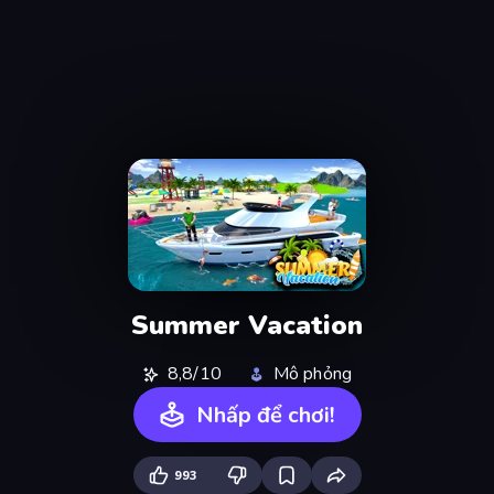
Summer Vacation
8,8/10
Mô phỏng
Nhấp để chơi!
993