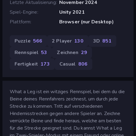
Letzte Aktualisierung
November 2024
Spiel-Engine
Unity 2021
Plattform
Browser (nur Desktop)
Puzzle
566
2 Player
130
3D
851
Rennspiel
53
Zeichnen
29
Fertigkeit
173
Casual
806
What a Leg ist ein witziges Rennspiel, bei dem du die
Beine deines Rennfahrers zeichnest, um durch jede
Strecke zu kommen. Tritt auf verschiedenen
Hindernisstrecken gegen andere Spieler an. Zeichne
verrückte Beine und finde heraus, welche am besten
für die Strecke geeignet sind. Du kannst What a Leg
im Zwei-Spieler-Modus mit einem Freund oder online