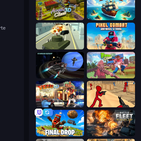
Airport Clash 3D
One Treasure
rte
Secret Agent James
Pixel Combat: Zombies Strike
Starbase Gunship
Farm Clash 3D
Vegas Clash 3D
Stickman Counter Terror Strike
Final Drop
Battle Fleet World