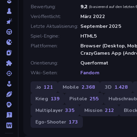
Bewertung
9,2
(
basierend auf den letzten
Veröffentlicht
März 2022
Letzte Aktualisierung
September 2025
Spiel-Engine
HTML5
Plattformen
Browser (Desktop, Mobi
CrazyGames App (Andro
Orientierung
Querformat
Wiki-Seiten
Fandom
.io
121
Mobile
2.368
3D
1.428
Krieg
139
Pistole
255
Hubschraub
Multiplayer
335
Mission
212
Bloc
Ego-Shooter
173