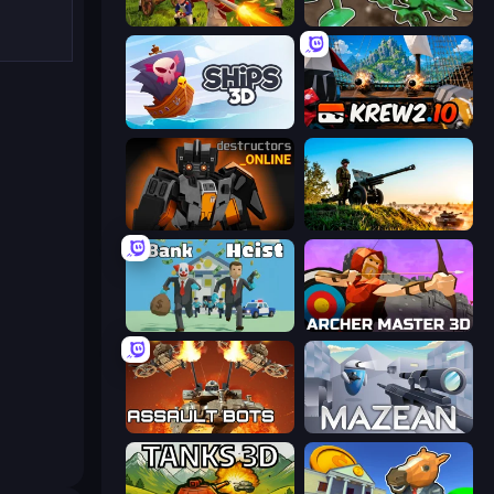
Redcoats.io
Soldiers - Capture and Control!
Ships 3D
Krew.io
Destructors Online
Artillery Vs Tanks
Bank Heist
Archer Master 3D: Castle Defense
Assault Bots
Mazean