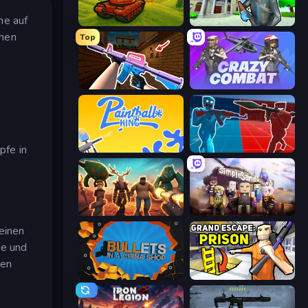
ne auf
Tanks 3D
Bank Robbery 3
inen
Top
KS Z
Crazy Combat
pfe in
Paintball King
Battle of the Soldiers: Red vs Blue
Horde Crusher
Simple Sandbox 3
einen
te und
den
BULLets in a China Shop
Grand Escape: Prison