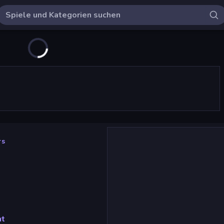
rs
nt