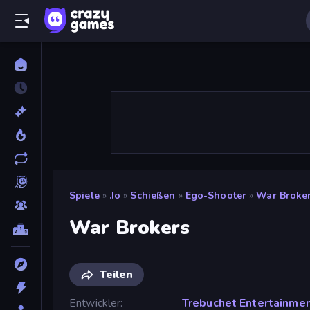
Spiele
»
.io
»
Schießen
»
Ego-Shooter
»
War Broke
War Brokers
Teilen
Entwickler
Trebuchet Entertainme