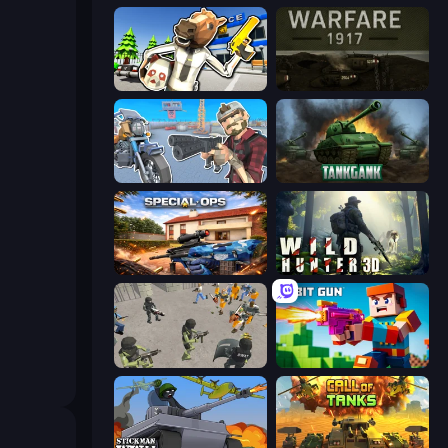
Bank Robbery: Escape
Warfare 1917
Shoot and Drive
Tankgank
Special Ops: GO
Wild Hunter 3D
Battle Simulator: Prison & Police
Bit Gun.io