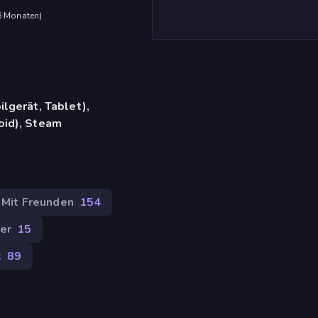
 6 Monaten
)
lgerät, Tablet),
id), Steam
Mit Freunden
154
er
15
k
89