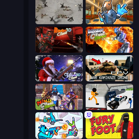
Warfare 1944
Bank Robbery 2
Rocket Clash 3D
Moon Clash Heroes
Winter Clash 3D
FPV War Kamikaze Drone
Ninja Clash Heroes
Stickman Prison: Counter Assault
Gravity Arena Shooter
Fury Foot