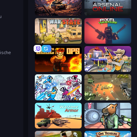
Iron Legion
Arsenal Online
u
War State IO: Conquer Battles
Pixel Warfare
ische
BLOCOPS
Casino Robbery
Space Wars Battleground
WW1 Battle Simulator
Warzone Armor
Bank Robbery