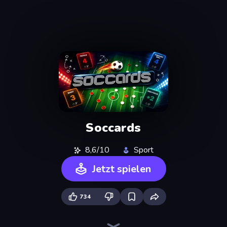
Soccards
8,6/10
Sport
Jetzt spielen
734