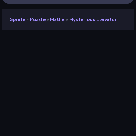
Spiele
Puzzle
Mathe
Mysterious Elevator
»
»
»
Mysterious Elevator
Entwickler
GringoGame
Bewertung
(
basierend auf den letzten 6
8,5
Monaten
)
Veröffentlicht
September 2025
Letzte Aktualisierung
September 2025
Spiel-Engine
HTML5
Plattformen
Browser (Desktop,
Mobilgerät, Tablet),
CrazyGames App (iOS,
Android)