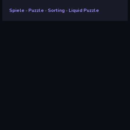
Spiele
Puzzle
Sorting
Liquid Puzzle
»
»
»
Liquid Puzzle
Entwickler
Playtouch
Bewertung
8,6
(
basierend auf den letzten 6 Monaten
)
Veröffentlicht
September 2022
Spiel-Engine
Externally hosted (iframe)
Plattformen
Browser (Desktop, Mobilgerät,
Tablet), CrazyGames App (iOS,
Android), App Store (iOS, Android)
Orientierung
Porträt
Puzzle
563
Sorting
46
Farbe
174