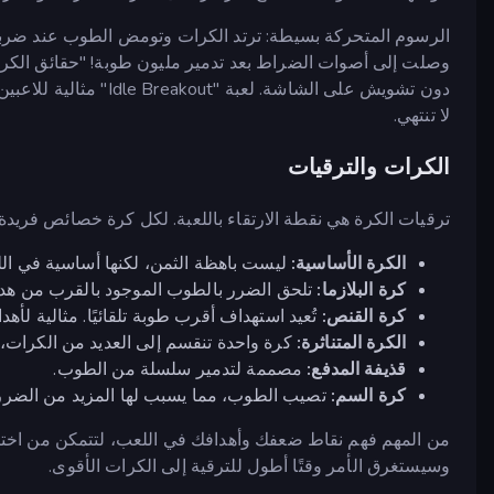
الرسوم المتحركة بسيطة: ترتد الكرات وتومض الطوب عند ضربه
وصلت إلى أصوات الضراط بعد تدمير مليون طوبة! "حقائق الكرة" ا
دون تشويش على الشاشة.
لا تنتهي.
الكرات والترقيات
ترقيات الكرة هي نقطة الارتقاء باللعبة. لكل كرة خصائص فريدة
الكرة الأساسية:
ليست باهظة الثمن، لكنها أساسية في اللعب
كرة البلازما:
تلحق الضرر بالطوب الموجود بالقرب من ه
كرة القنص:
تُعيد استهداف أقرب طوبة تلقائيًا. مثالية لأه
الكرة المتناثرة:
كرة واحدة تنقسم إلى العديد من الكرات، 
قذيفة المدفع:
مصممة لتدمير سلسلة من الطوب.
كرة السم:
تصيب الطوب، مما يسبب لها المزيد من الضرر 
من المهم فهم نقاط ضعفك وأهدافك في اللعب، لتتمكن من اختيار
وسيستغرق الأمر وقتًا أطول للترقية إلى الكرات الأقوى.