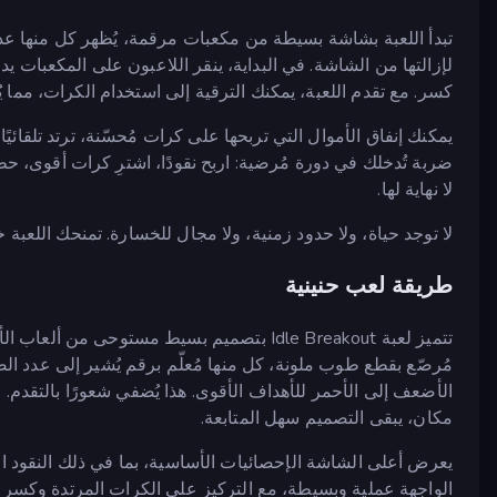
تبدأ اللعبة بشاشة بسيطة من مكعبات مرقمة، يُظهر كل منها عدد
لإزالتها من الشاشة. في البداية، ينقر اللاعبون على المكعبات ي
كسر. مع تقدم اللعبة، يمكنك الترقية إلى استخدام الكرات، مما ي
يمكنك إنفاق الأموال التي تربحها على كرات مُحسّنة، ترتد تلقائي
ضربة تُدخلك في دورة مُرضية: اربح نقودًا، اشترِ كرات أقوى،
لا نهاية لها.
لا توجد حياة، ولا حدود زمنية، ولا مجال للخسارة. تمنحك اللعبة خيار
طريقة لعب حنينية
تتميز لعبة Idle Breakout بتصميم بسيط مستوح
مُرصّع بقطع طوب ملونة، كل منها مُعلّم برقم يُشير إلى عدد ال
الأضعف إلى الأحمر للأهداف الأقوى. هذا يُضفي شعورًا بالتقدم
مكان، يبقى التصميم سهل المتابعة.
يعرض أعلى الشاشة الإحصائيات الأساسية، بما في ذلك النقود الم
الواجهة عملية وبسيطة، مع التركيز على الكرات المرتدة وكسر 