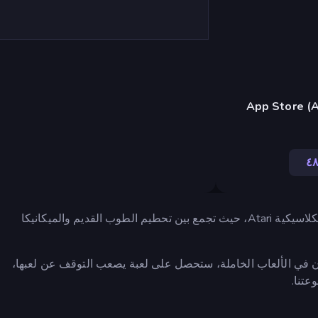
٤
Idle Breakout هي لعبة نقر خاملة تعكس عناصر لعبة الأركيد الكلاسيكية Atari، حيث تجمع بين تحطيم الطوب القديم والميكانيكا
ان في الألعاب الخاملة، ستحصل على لعبة يصعب التوقف عن لعبها،
عتنا.