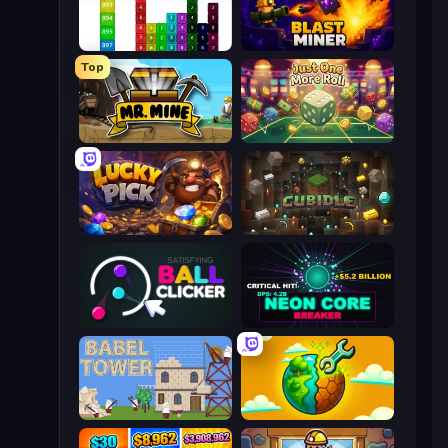
Tower Merge
Blast Miner
Top
Mr. Mine
Just One More Roll
Lucky Pick
Cubidle
Satisfying Ball Clicker
Neon Core Breaker
Babel Tower
Land Explorers: Merge & Build