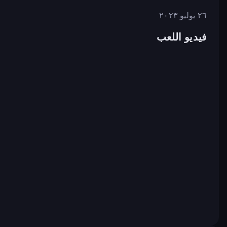
٢٦ يوليو ٢٠٢٣
فيديو اللعب