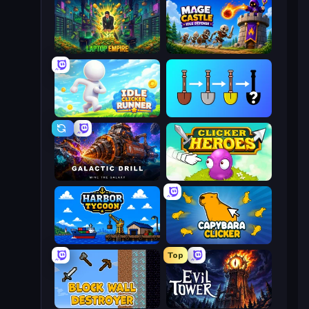
Laptop Empire
Mage Castle Idle Defense
Idle Clicker Runner
Merge Tools - Merge and Dig
Galactic Drill
Clicker Heroes
Harbor Tycoon
Capybara Clicker
Top
Block Wall Destroyer
Evil Tower