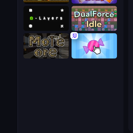
Mystery Digger
Capybara Clicker 2
Omega Layers
DualForce Idle
More Ore
Candy Clicker 2