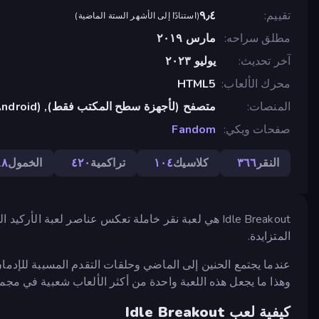
تقييم
٩٫٤
(
استنادًا إلى الأشهر الستة الماضية
)
مطلق سراحه
مارس ٢٠١٩
آخر تحديث
يوليو ٢٠٢٣
محرك الألعاب
HTML5
المنصات
متصفح (لأجهزة سطح المكتب فقط), App Store (Android)
صفحات ويكي
Fandom
النقر
٣٦٦
كلاسيك
١٠٤
تراكمية
٤٢٠
الخمول
٨٨
المتزايدة.
عندما يجتمع الحنين إلى الماضي وحلقات التقدم المسببة للإدم
وهذا ما يجعل هذه اللعبة واحدة من أكثر الألعاب شعبية في مجمو
كيفية لعب Idle Breakout