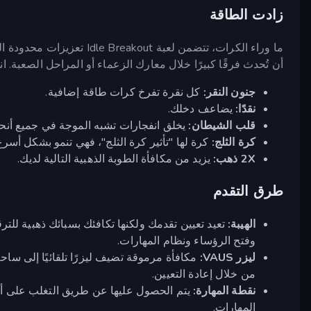
زادت الطاقة
أن تُحدث فرقًا كبيرًا خلال معارك الزعماء أو المراحل الصعبة. انق
جنون النقر:
كل نقرة تفرخ كرات طاقة إضافية.
نقدًا:
يضاعف دخلك.
قلب الشيطان:
يخلق انفجارات تشبه الموجة في جميع أنحاء
كرة الثلج:
كرة لها "تأثير كرة الثلج"، فهي تنمو بشكل أسرع 
2X ذهب:
يزيد من مكافأة الطوبة الذهبية التالية لديك.
طرق التقدم
الهيبة:
تعيد تعيين تقدمك ولكنها تكافئك بسبائك ذهبية للت
وفتح الرؤساء ونظام المهارات.
ليزر VAUS:
مكافأة مرموقة تضيف ليزرًا تلقائيًا إلى س
من خلال إعادة التعيين.
نقطة المهارة:
يتم الحصول عليها عن طريق التغلب على أحد
المهارات.