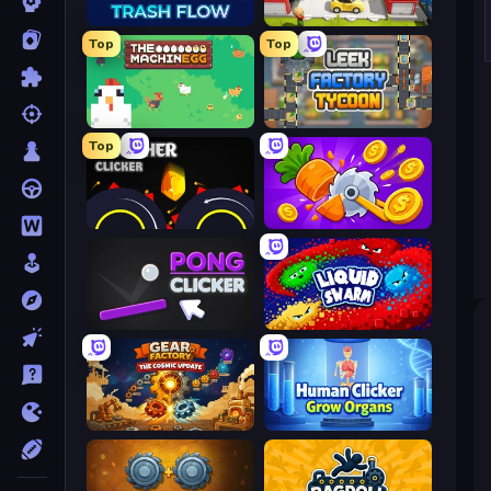
Trash Flow
Idle Inventor
Top
Top
The MachinEGG
Leek Factory Tycoon
Top
Crusher Clicker
Farm Ring Idle
Pong Clicker
Liquid Swarm
Gear Factory
Human Clicker: Grow Organs