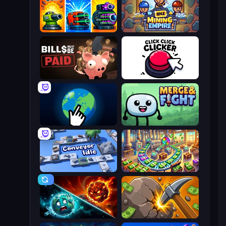
Pumpkin Defense: Merge Cannon
Idle Mining Empire
Bills Must Be Paid
Click Click Clicker
Planet Clicker 2
Merge & Fight
Conveyor Idle
Money Factory: Tycoon Idle Game
PlanetCrush 2
Mine Clicker