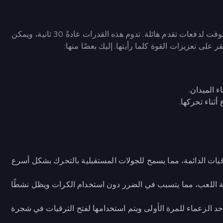
ما وراء الكرات، تتضمن لعبة Idle Breakout تعزيزات محدودة الوقت لدفعات تقدم هائلة. تدوم هذه القدرات عادةً 30 ثانية، ويمكن
ر على تعزيزات القوة كلما رأيتها. إليك بعضًا منها:
 الميدان.
أثناء تحركها.
رقيات الدائمة، مما يسمح للجولات المستقبلية بالتحرك بشكل أسرع
احة اللعب، مما يتسبب في الضرر دون استخدام الكرات ويظل نشطًا
 الزعماء للمرة الأولى ويتم استخدامها لفتح الترقيات في شجرة