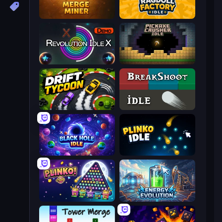
Merge Miner
Ragdoll Factory Idle
Revolution Idle X
Pickaxe Crusher Idle
Drift Tycoon
BreakShoot idle
Black Hole Idle
Plinko Idle
PLINKO!
Energy Evolution