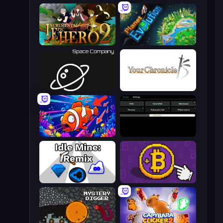
Incremental Epic Hero 2
Planet Evolution: Idle Clicker
Space Company
Your Chronicle
Fish Catch Idle
Evolve
Idle Mine: Remix
Money Maker