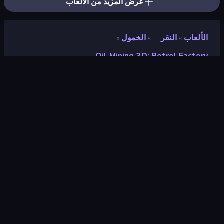
عرض المزيد من الألعاب
الألعاب
النقر
الخمول
»
»
»
Oil Mining 3D: Petrol Factory
Oil Mining 3D: Petrol
Factory
مطور
Sablo Studio
تقييم
٩٫١
(
استنادًا إلى الأشهر الستة الماضية
)
مطلق سراحه
أبريل ٢٠٢٥
آخر تحديث
أبريل ٢٠٢٥
محرك الألعاب
Unity 2022
المنصات
متصفح (سطح المكتب، الهاتف المحمول،
الجهاز اللوحي), تطبيق CrazyGames