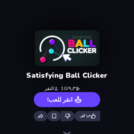
Satisfying Ball Clicker
٩٫٣/10
النقر
انقر للعب!
٦٫٣ ألف