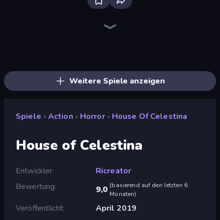
Throw a Lucky Block
Brainrot Arena Online
Haunted School
Stickman Rebirth
Mr. Dude: Online Multiverse Challenge
Stickman Clash
99 Nights (Bloxd.io)
Fortzone Battle Royale
Playground
War the Knights
Stickman Kombat 2D
Ragdoll Throw Challenge
Lucky Brainrot Blocks Online
Obby: Dig Brainrots
456 Guys
Catch Brainrots From Bosses
Escape Evil Granny!
Tank Stars
Weitere Spiele anzeigen
Spiele
Action
Horror
House Of Celestina
»
»
»
House of Celestina
Entwickler
Ricreator
Bewertung
(
basierend auf den letzten 6
9,0
Monaten
)
Veröffentlicht
April 2019