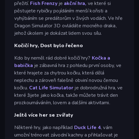
přežití.
Fish Frenzy
je
akční hra,
ve které si
pěstujete rybičky pojídáním menší kořisti a
vyhýbáním se predátorům v živých vodách. Ve hře
Dragon Simulator 3D ovládáte mocného draka,
jehož úkolem je dokázat lidem svou sílu.
Kočičí hry, Dost bylo řečeno
Kdo by neměl rád dobré kočičí hry?
Kočka a
babička
je zábavná hra z pohledu první osoby, ve
které hrajete za chytrou kočku, která dělá
neplechu a zároveň falešně obviní novou černou
kočku.
Cat Life Simulator
je dobrodružná hra, ve
které žijete jako kočka, takže můžete trávit den
prozkoumáváním, lovem a dalšími aktivitami.
Ještě více her se zvířaty
Některé hry, jako například
Duck Life 4
, vám
umožní trénovat závodní kachny a přihlašovat je