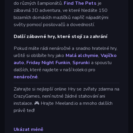
do různých šampionátů.
Find The Pets
je
zábavná 3D adventura, ve které hledáte 150
bizarních domácích mazlíčků napříč nápaditými
světy pomocí posilovačů a dovedností.
Další zábavné hry, které stojí za zahrání
Pokud máte rádi nenáročné a snadno hratelné hry,
určitě si oblíbíte hry jako
Malá alchymie
,
Vajíčko
auto
,
Friday Night Funkin
,
Sprunki
a spoustu
dalších, které najdete v naší kolekci pro
nenáročné
.
Zahrajte si nejlepší online Hry se zvířaty zdarma na
CrazyGames, není nutné žádné stahování ani
instalace. 🎮 Hrajte Meeland.io a mnoho dalších
právě teď!
Ukázat méně