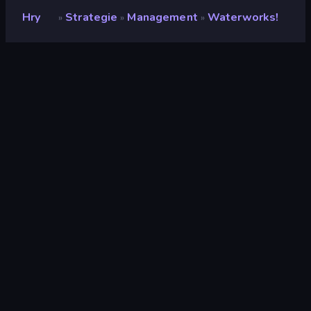
Hry
Strategie
Management
Waterworks!
»
»
»
Waterworks!
Hodnocení
9,5
(
based on last 6 months
)
Uvolněno
červenec 2020
Herní engine
HTML5
Platformy
Prohlížeč (stolní počítač, mobilní
zařízení, tablet), Aplikace
CrazyGames (iOS, Android)
Orientace
Šířka
Stránky Wiki
Wikipedia
Strategie
164
Voda
30
Středověk
11
1 Hráč
71
Myš
1 557