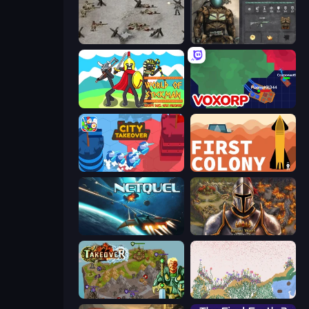
Warfare 1944
War Groups
World of Stickman Classic RTS
Voxorp
City Takeover
First Colony
Netquel
Khan Wars
Takeover
Sandspiel