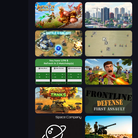
Infinity Kingdom
SuperCity 3D
Battle for the Galaxy
Desktop Tower Defense
Idle Soccer Manager
Redcoats.io
Call of Tanks
Frontline Defense