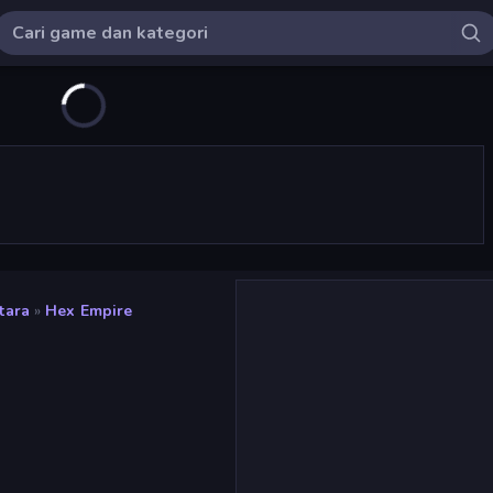
tara
»
Hex Empire