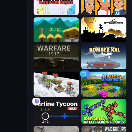
Random Wars
President Simulator
A Castle for Trolls
Battlecruisers
Warfare 1917
Bomber XXL
1941 Frozen Front
Traffic Architect
Airline Tycoon Idle
Idle Army: Battle for the Lands