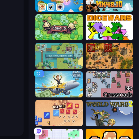
3D Sandbox: Battle of the Kingdoms
Mk48.io
Conq.io
Dice Wars
Four Mini Kingdoms War
Feudal Wars
Global Transport Tycoon Idle
No Crossroads
Winter Falling: Price of Life
World Wars 2