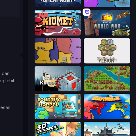
Openfront
FrontWars.io
Kiomet
King.io World War
Compact Conflict
Settlers of Albion
a
i dan
g lebih
North Kingdom: Siege Castle
City Idle
sesan
Country Hopper
World Conqueror