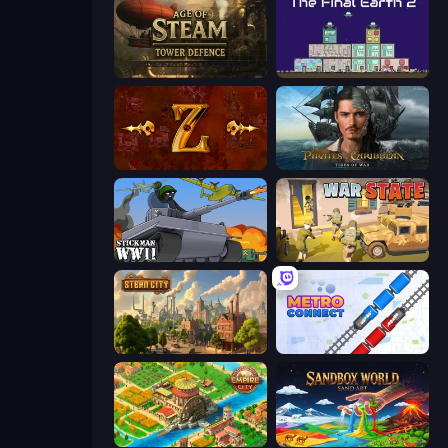
Age of Steam Tower Defence
The Final Earth 2
Tzared
Pirates of the Caribbean: ToW
Stickman WW2
War State IO: Conquer Battles
Steam City
Metro Connect
Empire City
Sandbox World: Sand Art