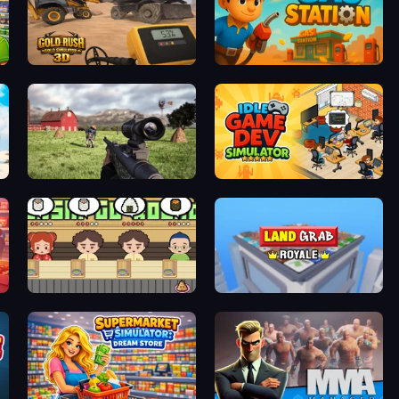
t
Gold Rush: Gold Simulator 3D
Gas Station
rest
Dead Zed
Idle Game Dev Simulator
Sushi Go Round
Landgrab Royale