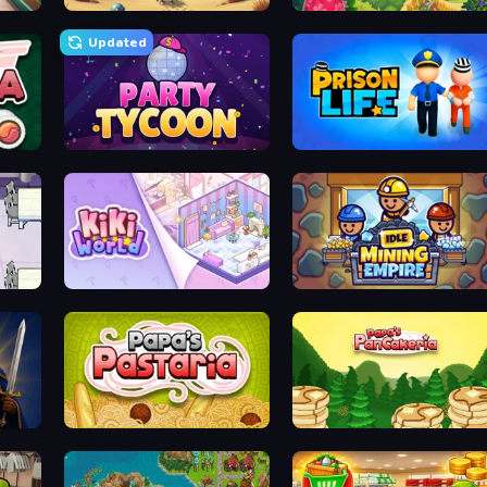
Supermarket Simulator: Store Manager
Project Restoration
The Farmers
Updated
Party Tycoon
Prison Life
KiKi World
Idle Mining Empire
Papa's Pastaria
Papa's Pancakeria