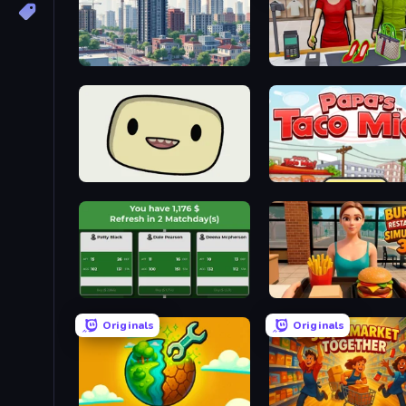
SuperCity 3D
Shop Master 3D
SuperWEIRD
Papa's Taco Mia
Idle Soccer Manager
Originals
Originals