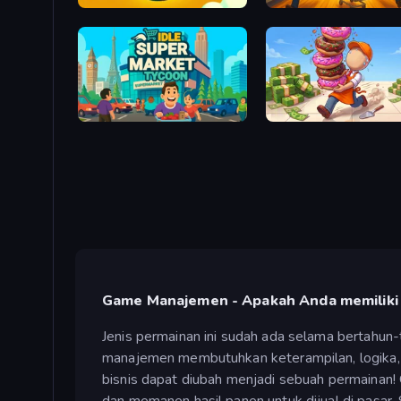
Land Explorers: Merge & Build
Supermarket Together
Idle Supermarket Tycoon
Donut Place
Game Manajemen - Apakah Anda memiliki a
Jenis permainan ini sudah ada selama bertahun
manajemen membutuhkan keterampilan, logika, 
bisnis dapat diubah menjadi sebuah permainan