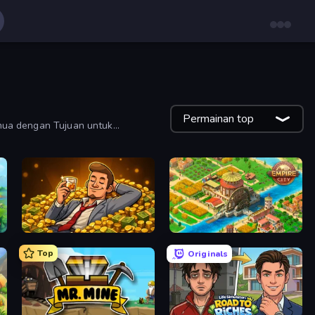
Permainan top
mua dengan Tujuan untuk
Idle Billionaire Tycoon
Empire City
Top
Originals