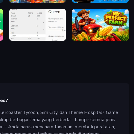
Supermarket Simulator: Dream Store
MMA Manager 2
Idle Ants
My Perfect Farm
ses?
ollercoaster Tycoon, Sim City, dan Theme Hospital? Game
akup berbagai tema yang berbeda - hampir semua jenis
an - Anda harus menanam tanaman, membeli peralatan,