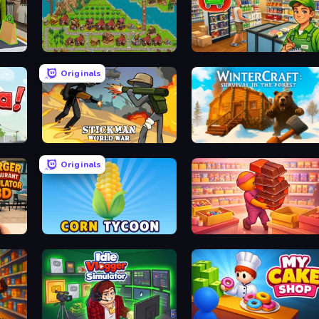
City Idle
Supermarket Simulator: Deser
Originals
Stickman World War
WinterCraft: Survival in the Fo
Originals
Burger Restaurant Simulator 3D
Corn Tycoon
Candy Packing Store