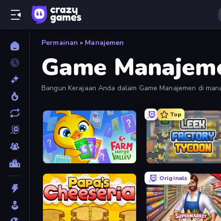
Permainan
»
Manajemen
Game Manajem
Bangun Kerajaan Anda dalam Game Manajemen di mana 
Mengembangkan, Meningkatkan, dan Mengoptimalkan O
Top
Farm Merge Valley
Leek Factory Tycoon
Originals