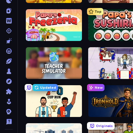
Papa's Cheeseria
Top
Papa's Freezeria
Papa's Sushiria
Teacher Simulator
Diner Dash
Updated
New
7a0 - World Cup Simulator
Ironhold: Pixel Kingdoms
Originals