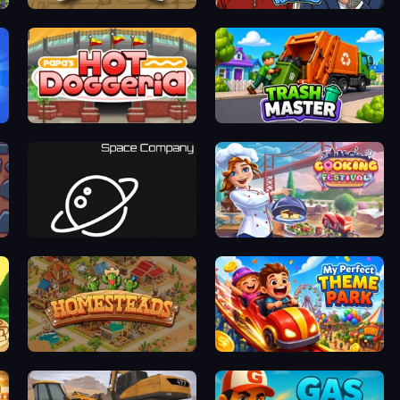
Mr. Mine
Life Simulator: Road to Riches
Papa's Hot Doggeria
Trash Master
Space Company
Cooking Festival
Homesteads: Dream Farm
My Perfect Theme Park