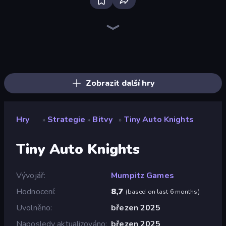
Bloxd.io
Ragdoll Archers
EvoWars.io
Veck.io
Piece of Cake: Merge and Bake
Racing Limits
Traffic Rider
Mahjongg Solitaire
Screw Out: Bolts and Nuts
Words of Wonders
Piles of Mahjong
Designville: Merge & Design
Miniblox
Stickman Clash
Space Waves
SkillWarz
Fortzone Battle Royale
Arrow Escape
Zobrazit další hry
Hry
Strategie
Bitvy
Tiny Auto Knights
»
»
»
Tiny Auto Knights
Vývojář
Mumpitz Games
Hodnocení
8,7
(
based on last 6 months
)
Uvolněno
březen 2025
Naposledy aktualizováno
březen 2025