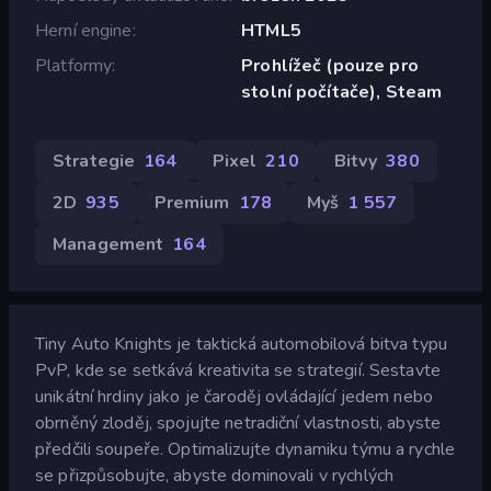
Herní engine
HTML5
Platformy
Prohlížeč (pouze pro
stolní počítače), Steam
Strategie
164
Pixel
210
Bitvy
380
2D
935
Premium
178
Myš
1 557
Management
164
Tiny Auto Knights je taktická automobilová bitva typu
PvP, kde se setkává kreativita se strategií. Sestavte
unikátní hrdiny jako je čaroděj ovládající jedem nebo
obrněný zloděj, spojujte netradiční vlastnosti, abyste
předčili soupeře. Optimalizujte dynamiku týmu a rychle
se přizpůsobujte, abyste dominovali v rychlých