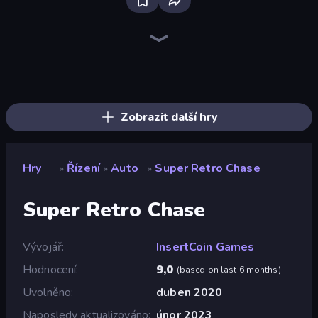
Racing Limits
Madness Cars Destroy
Traffic Rider
PolyTrack
Real Car Driving
Sky Riders
Hard Wheels
Moto X3M
Crazy Hills
Highway Racer
Hill Racing
Trials Ice Ride
Stunt Paradise
Airborne Motocross
Moto X3M 4 Winter
Epic Racing - Descent on Cars
Monster Truck Arena
Sportcars Crash
Zobrazit další hry
Hry
Řízení
Auto
Super Retro Chase
»
»
»
Super Retro Chase
Vývojář
InsertCoin Games
Hodnocení
9,0
(
based on last 6 months
)
Uvolněno
duben 2020
Naposledy aktualizováno
únor 2023