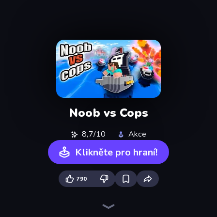
Noob vs Cops
8,7/10
Akce
Klikněte pro hraní!
790