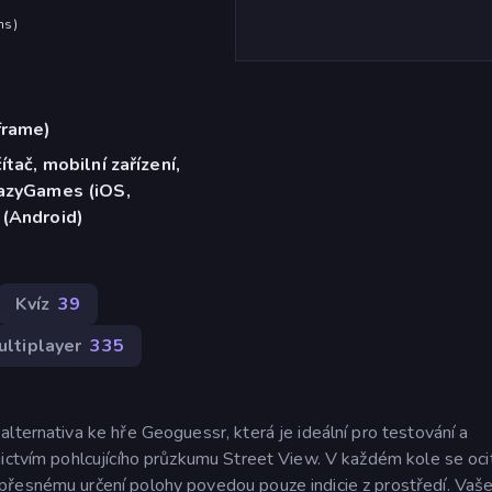
hs
)
frame)
ítač, mobilní zařízení,
razyGames (iOS,
 (Android)
Kvíz
39
ultiplayer
335
lternativa ke hře Geoguessr, která je ideální pro testování a
nictvím pohlcujícího průzkumu Street View. V každém kole se oc
přesnému určení polohy povedou pouze indicie z prostředí. Vaše