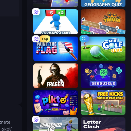
OpenGuessr - Geo Guessing
Geography Quiz: Flags and Capitals
Count Masters: Stickman Games
Trivia
Top
Paint the Flag
Mini Golf Club
Fragen
GeoQuizle
Pikto.fun
Free Kicks World Cup 2026
itnete
 okolí