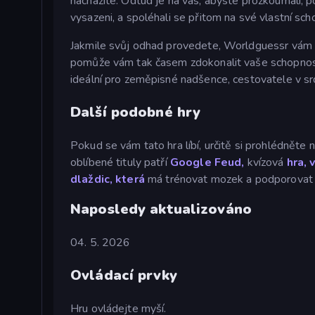
nacházíte. Odtud je na vás, abyste prozkoumali, po
vysazeni, a spoléhali se přitom na své vlastní sch
Jakmile svůj odhad provedete, Worldguessr vám pro
pomůže vám tak časem zdokonalit vaše schopnosti
ideální pro zeměpisné nadšence, cestovatele v sr
Další podobné hry
Pokud se vám tato hra líbí, určitě si prohlédněte
oblíbené tituly patří
Google Feud,
kvízová
hra, 
dlaždic, která
má trénovat mozek a podporovat r
Naposledy aktualizováno
04. 5. 2026
Ovládací prvky
Hru ovládejte myší.