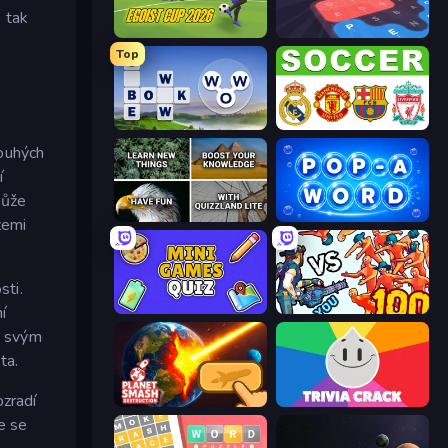
 tak
Unmatched Ego
LetterClash
Top
Words of Wonders
European Football Quiz
louhých
í
může
QuizzLand Trivia
Pop-a-Word
zemi
sti.
Mini Games Quiz
Horde Killer: You vs 100
í
t svým
ta.
ozradí
Planet Smash Destruction
Trivia Crack
e se