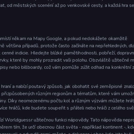
at, od městských scenérií až po venkovské cesty, a každá hra se
s umístí někam na Mapy Google, a pokud nedokážete okamžitě
ě většina případů, protože často začínáte na nepřehledných, d
 cenné indicie. Hledejte blízké pamětihodnosti, pobřeží, dopravn
 prvky, které by mohly prozradit vaši polohu. Obzvláště užitečné 
nápisy nebo billboardy, což vám pomůže zúžit odhad na konkrétní 
aní a nabízí poutavý způsob, jak obohatit své zeměpisné znalo
p přizpůsobených různým regionům a tématům, které vám umožn
stiny. Díky neomezenému počtu kol a různým výzvám můžete hrá
ce hráčů, kde budete soupeřit s přáteli nebo hráči z celého svě
abízí Worldguessr užitečnou funkci nápovědy. Tato nápověda nepr
rem tím, že určí obecnou část světa - například kontinent -, kd