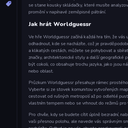
se stane kousky skládačky, které musíte analyzov
promění v napínavé zeměpisné pátrání.
Jak hrát Worldguessr
Ve hře Worldguessr začíná každá hra tím, že vá
odhadnout, kde se nacházíte, což je pravděpodobn
a klikatých cestách, můžete se pohybovat a sbírat
značky, architektonické styly a další geografické
být cokoli, co obsahuje trochu jazyka, jako jsou 
nebo oblast.
Průzkum Worldguessr přesahuje rámec prostého hr
Vyberte si ze stovek komunitou vytvořených ma
cestovat od rušných metropolí až po odlehlé pu
vlastním tempem nebo se vrhnout do režimů pro ví
Pro chvíle, kdy se budete cítit úplně bezradní, n
vaši přesnou polohu, ale navede vás správným smě