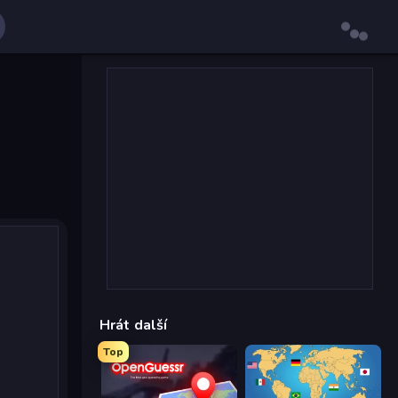
Hrát další
Top