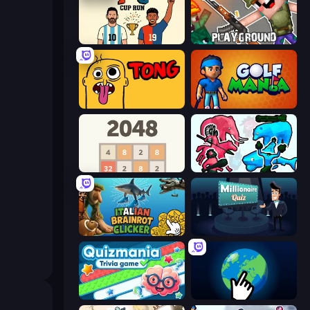
7a0 - World Cup Simulator
Playground
Tong
Golf Mania
2048
Funny Battle Simulator 2
Italian Brainrot Clicker Game
Millionaire Quiz
Quizmania: Trivia Game
Planet Clicker 2