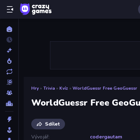
Hry
»
Trivia
»
Kvíz
»
WorldGuessr Free GeoGuessr
WorldGuessr Free GeoGu
Sdílet
Vývojář
codergautam