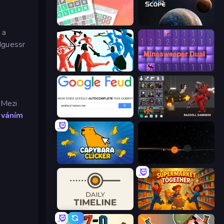
Wordler
Solar System Scope
 a
dguessr
Funny Battle Simulator
Minesweeper Duel
 Mezi
áváním
Google Feud
Last Play: Ragdoll Sandbox
Capybara Clicker
Planetarium 2
Daily Timeline
Supermarket Together