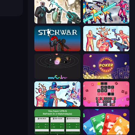
Skibidi Toilets: Infection
Hero 3: Flying Robot
Stick War
Time Shooter 2
mySolar: Build Your Planets
Las Vegas Poker
Time Shooter 3: SWAT
Wordling
Idle Soccer Manager
Foono Online Multiplayer