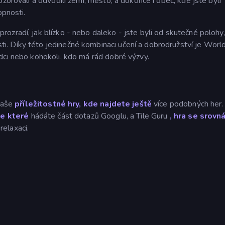
zorovali a odvodili zemi, město, a dokonce i obec, kde jste byli
opnosti.
zradí, jak blízko - nebo daleko - jste byli od skutečné polohy,
. Díky této jedinečné kombinaci učení a dobrodružství je Worl
dci nebo kohokoli, kdo má rád dobré výzvy.
 naše
příležitostné hry, kde najdete ještě
více podobných her.
ve které
hádáte část dotazů Googlu, a Tile Guru
, hra se srovn
elaxaci.