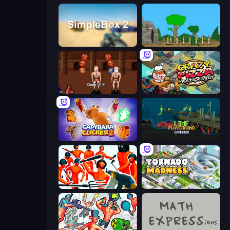
SimpleBox 2
Age Of War
Swords and Sandals 2
Crazy Pizza Multiplayer
Capybara Clicker 2
Lime Playground Sandbox
Funny Shooter - Destroy All
Tornado Madness