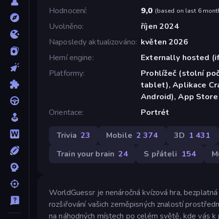
Hodnocení
9,0
(
based on last 6 mont
Uvolněno
říjen 2024
Naposledy aktualizováno
květen 2026
Herní engine
Externally hosted (i
Platformy
Prohlížeč (stolní poč
tablet), Aplikace C
Android), App Store
Orientace
Portrét
Trivia
23
Mobile
2 374
3D
1 431
Train your brain
24
S přáteli
154
M
WorldGuessr je nenáročná kvízová hra, bezplatná a
rozšiřování vašich zeměpisných znalostí prostřed
na náhodných místech po celém světě, kde vás k 