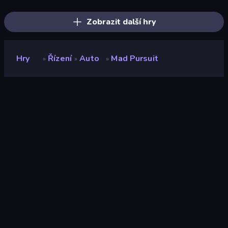
Sandbox City
Madness Cars Destroy
City Car Driving Simulator: Online
City Car Driving Simulator: Ultimate 2
DriveOff
Endless Hot Pursuit
Zobrazit další hry
Hry
Řízení
Auto
Mad Pursuit
»
»
»
Mad Pursuit
Vývojář
Solo Forge
Hodnocení
9,1
(
based on last 6 months
)
Uvolněno
květen 2026
Naposledy aktualizováno
červenec 2026
Herní engine
Unity 6
Platformy
Prohlížeč (stolní počítač,
mobilní zařízení, tablet),
Aplikace CrazyGames