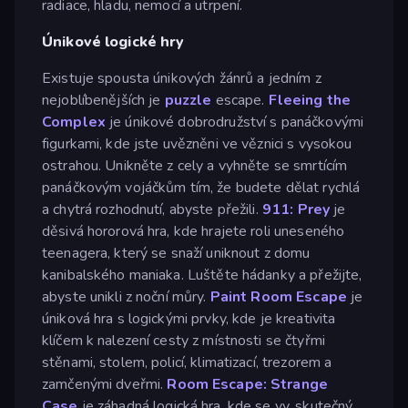
radiace, hladu, nemocí a utrpení.
Únikové logické hry
Existuje spousta únikových žánrů a jedním z
nejoblíbenějších je
puzzle
escape.
Fleeing the
Complex
je únikové dobrodružství s panáčkovými
figurkami, kde jste uvězněni ve věznici s vysokou
ostrahou. Unikněte z cely a vyhněte se smrtícím
panáčkovým vojáčkům tím, že budete dělat rychlá
a chytrá rozhodnutí, abyste přežili.
911: Prey
je
děsivá hororová hra, kde hrajete roli uneseného
teenagera, který se snaží uniknout z domu
kanibalského maniaka. Luštěte hádanky a přežijte,
abyste unikli z noční můry.
Paint Room Escape
je
úniková hra s logickými prvky, kde je kreativita
klíčem k nalezení cesty z místnosti se čtyřmi
stěnami, stolem, policí, klimatizací, trezorem a
zamčenými dveřmi.
Room Escape: Strange
Case
je záhadná logická hra, kde se vy, skutečný