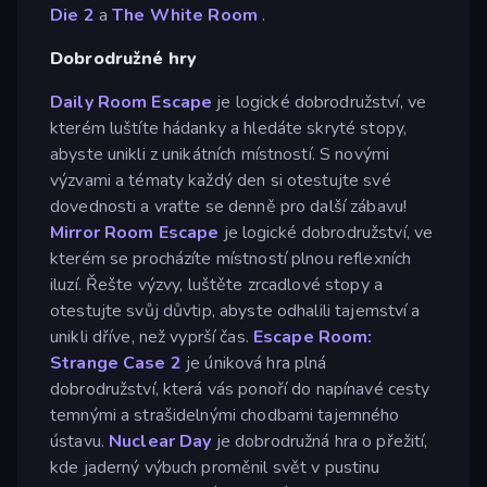
Die 2
a
The White Room
.
Dobrodružné hry
Daily Room Escape
je logické dobrodružství, ve
kterém luštíte hádanky a hledáte skryté stopy,
abyste unikli z unikátních místností. S novými
výzvami a tématy každý den si otestujte své
dovednosti a vraťte se denně pro další zábavu!
Mirror Room Escape
je logické dobrodružství, ve
kterém se procházíte místností plnou reflexních
iluzí. Řešte výzvy, luštěte zrcadlové stopy a
otestujte svůj důvtip, abyste odhalili tajemství a
unikli dříve, než vyprší čas.
Escape Room:
Strange Case 2
je úniková hra plná
dobrodružství, která vás ponoří do napínavé cesty
temnými a strašidelnými chodbami tajemného
ústavu.
Nuclear Day
je dobrodružná hra o přežití,
kde jaderný výbuch proměnil svět v pustinu