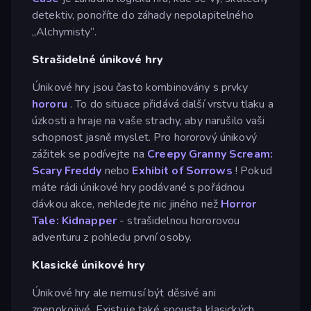
detektiv, ponoříte do záhady nepolapitelného
„Alchymisty“.
Strašidelné únikové hry
Únikové hry jsou často kombinovány s prvky
hororu
. To do situace přidává další vrstvu tlaku a
úzkosti a hraje na vaše strachy, aby narušilo vaši
schopnost jasně myslet. Pro hororový únikový
zážitek se podívejte na
Creepy Granny Scream:
Scary Freddy
nebo
Exhibit of Sorrows
! Pokud
máte rádi únikové hry podávané s pořádnou
dávkou akce, nehledejte nic jiného než
Horror
Tale: Kidnapper
- strašidelnou hororovou
adventuru z pohledu první osoby.
Klasické únikové hry
Únikové hry ale nemusí být děsivé ani
znepokojivé. Existuje také spousta klasických