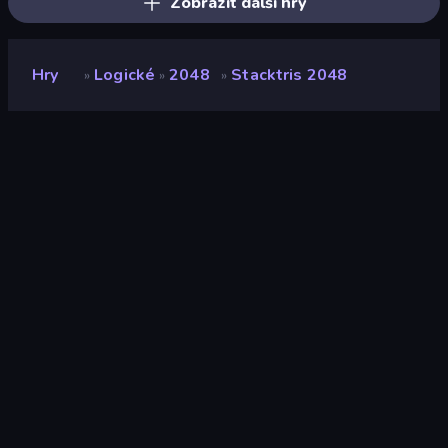
Zobrazit další hry
Hry
Logické
2048
Stacktris 2048
»
»
»
Stacktris 2048
Vývojář
Mirra Games
Hodnocení
8,4
(
based on last 6 months
)
Uvolněno
listopad 2022
Naposledy aktualizováno
červenec 2024
Herní engine
HTML5
Platformy
Prohlížeč (stolní počítač,
mobilní zařízení, tablet),
Aplikace CrazyGames
(iOS, Android)