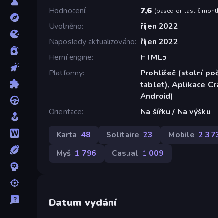
Hodnocení
7,6
(
based on last 6 mont
Uvolněno
říjen 2022
Naposledy aktualizováno
říjen 2022
Herní engine
HTML5
Platformy
Prohlížeč (stolní poč
tablet), Aplikace C
Android)
Orientace
Na šířku / Na výšku
Karta
48
Solitaire
23
Mobile
2 37
Myš
1 796
Casual
1 009
Datum vydání