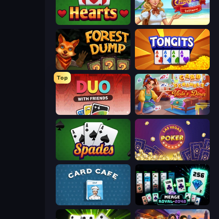
Hearts: Classic
Emily's Hotel Solitaire
Forest Dump
Tongits
Top
DUO With Friends
Card Scramble: Viola's Diner
Spades
Las Vegas Poker
Card Cafe
Merge Royal