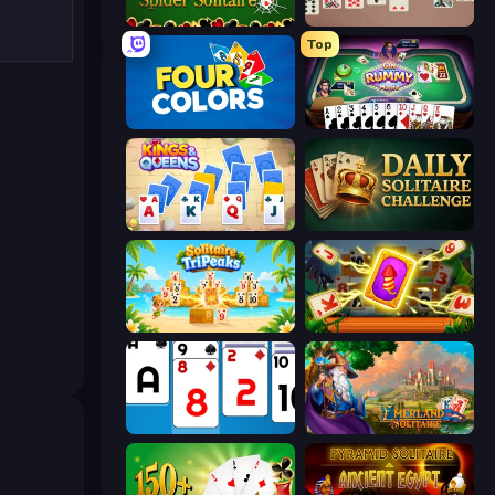
Spider Solitaire
Spider Solitaire 2 Suits
Top
Four Colors
Gin Rummy Mania
Kings and Queens Solitaire TriPeaks
Daily Solitaire Challenge
Solitaire TriPeaks
Solitaire: The Great Journey
Social Solitaire
Emerland Solitaire Card Game