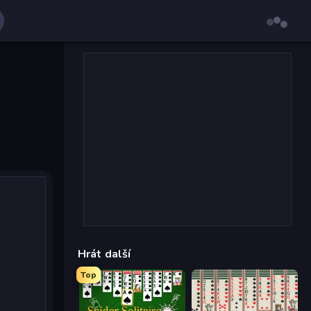
Hrát další
Top