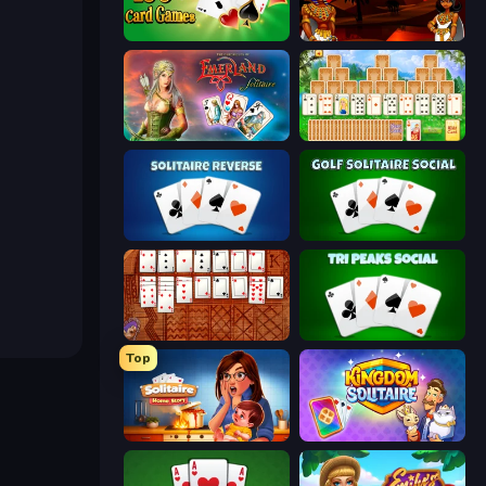
Classic Card Games Collection
Pyramid Solitaire Ancient Egypt
Emerland Solitaire Endless Journey
Magic Towers Solitaire
Solitaire Reverse
Golf Solitaire
Algerian Solitaire
Tri Peaks Social
Top
Solitaire Home Story
Kingdom Solitaire