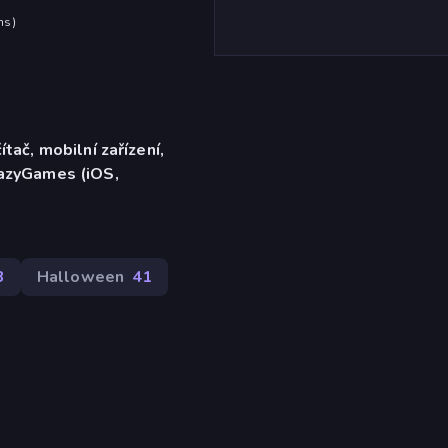
hs
)
ítač, mobilní zařízení,
razyGames (iOS,
3
Halloween
41