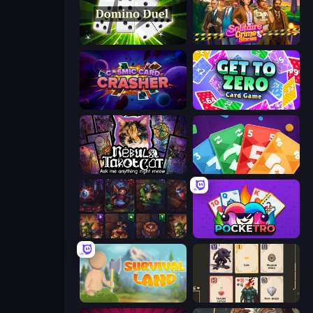
Domino Duel
Solitaire Crime Stories
Cosmic Card Crasher
Get to Zero
Nébula Tarot Cat
Foono Online Multiplayer
Cards Keeper
Pocketro
Survival Land
Forward