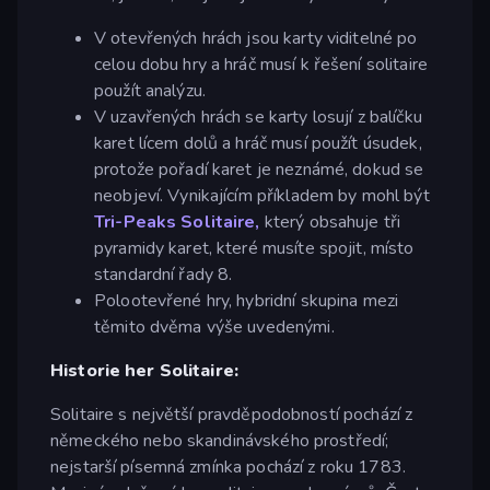
V otevřených hrách jsou karty viditelné po
celou dobu hry a hráč musí k řešení solitaire
použít analýzu.
V uzavřených hrách se karty losují z balíčku
karet lícem dolů a hráč musí použít úsudek,
protože pořadí karet je neznámé, dokud se
neobjeví. Vynikajícím příkladem by mohl být
Tri-Peaks Solitaire,
který obsahuje tři
pyramidy karet, které musíte spojit, místo
standardní řady 8.
Polootevřené hry, hybridní skupina mezi
těmito dvěma výše uvedenými.
Historie her Solitaire:
Solitaire s největší pravděpodobností pochází z
německého nebo skandinávského prostředí;
nejstarší písemná zmínka pochází z roku 1783.