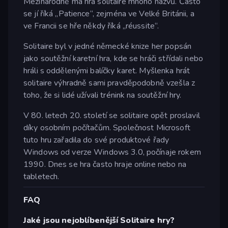
Mezinárodně má hra solitaire mnoho názvů. Často
se jí říká „Patience“, zejména ve Velké Británii, a
ve Francii se hře někdy říká „réussite“.
Solitaire byl v jedné německé knize her popsán
jako soutěžní karetní hra, kde se hráči střídali nebo
hráli s oddělenými balíčky karet. Myšlenka hrát
solitaire výhradně sami pravděpodobně vzešla z
toho, že si lidé užívali trénink na soutěžní hry.
V 80. letech 20. století se solitaire opět proslavil
díky osobním počítačům. Společnost Microsoft
tuto hru zařadila do své produktové řady
Windows od verze Windows 3.0, počínaje rokem
1990. Dnes se hra často hraje online nebo na
tabletech.
FAQ
Jaké jsou nejoblíbenější Solitaire hry?