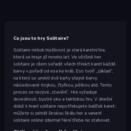
Co jsou to hry Solitaire?
Solitaire neboli trpělivost je stará karetní hra,
která se hraje již mnoho let. Ve většině her
solitaire je cílem seřadit všech třináct karet každé
barvy v pořadí od esa ke králi. Eso tvoří „základ“,
na který se umístí dvě karty stejné barvy,
následované trojkou, čtyřkou, pětkou atd. Tento
proces se nazývá „stavění“. Hra vyžaduje
dovednosti, bystré oko a taktickou hru. V dnešní
době k hraní solitaire nepotřebujete balíček karet;
můžete si zahrát širokou škálu her a variant
solitaire online zdarma! Není třeba nic stahovat.