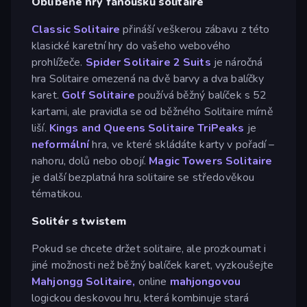
Oblíbené hry fanoušků solitaire
Classic Solitaire
přináší veškerou zábavu z této
klasické karetní hry do vašeho webového
prohlížeče.
Spider Solitaire 2 Suits
je náročná
hra Solitaire omezená na dvě barvy a dva balíčky
karet.
Golf Solitaire
používá běžný balíček s 52
kartami, ale pravidla se od běžného Solitaire mírně
liší.
Kings and Queens Solitaire TriPeaks
je
neformální
hra, ve které skládáte karty v pořadí –
nahoru, dolů nebo obojí.
Magic Towers Solitaire
je další bezplatná hra solitaire se středověkou
tématikou.
Solitér s twistem
Pokud se chcete držet solitaire, ale prozkoumat i
jiné možnosti než běžný balíček karet, vyzkoušejte
Mahjongg Solitaire,
online
mahjongovou
logickou deskovou hru, která kombinuje stará