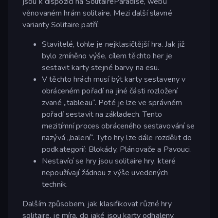
jsou k dispozici na SolitaireParadise, webu
věnovaném hrám solitaire. Mezi další slavné
varianty Solitaire patří:
Stavitelé, tohle je nejklasičtější hra. Jak již
bylo zmíněno výše, cílem těchto her je
sestavit karty stejné barvy na esu.
V těchto hrách musí být karty sestaveny v
obráceném pořadí na jiné části rozložení
zvané „tableau“. Poté je lze ve správném
pořadí sestavit na základech. Tento
mezitímní proces obráceného sestavování se
nazývá „balení“. Tyto hry lze dále rozdělit do
podkategorií: Blokády, Plánovače a Pavouci.
Nestavící se hry jsou solitaire hry, které
nepoužívají žádnou z výše uvedených
technik.
Dalším způsobem, jak klasifikovat různé hry
solitaire, je míra, do jaké jsou karty odhaleny.