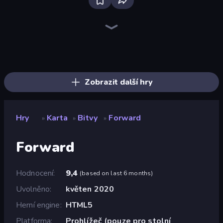
Bloxd.io
Ragdoll Archers
EvoWars.io
Veck.io
Piece of Cake: Merge and Bake
Racing Limits
Traffic Rider
Mahjongg Solitaire
Screw Out: Bolts and Nuts
Words of Wonders
Piles of Mahjong
Designville: Merge & Design
Miniblox
Stickman Clash
Space Waves
SkillWarz
Fortzone Battle Royale
Arrow Escape
Zobrazit další hry
Hry
Karta
Bitvy
Forward
»
»
»
Forward
Hodnocení
9,4
(
based on last 6 months
)
Uvolněno
květen 2020
Herní engine
HTML5
Platforma
Prohlížeč (pouze pro stolní