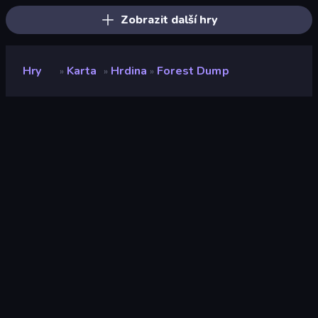
Zobrazit další hry
Hry
Karta
Hrdina
Forest Dump
»
»
»
Forest Dump
Vývojář
Smart Raven Studio
Hodnocení
8,4
(
based on last 6 months
)
Uvolněno
září 2024
Naposledy aktualizováno
září 2024
Herní engine
Unity 2021
Platformy
Prohlížeč (stolní počítač,
mobilní zařízení, tablet),
Aplikace CrazyGames
(Android), Steam