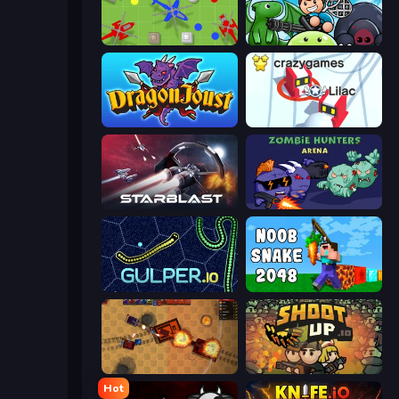
Copter.io
Mageclash.io
Dragon Joust (.io)
Snowball.io
StarBlast
Zombie Hunters Online
Gulper.io
Noob Snake 2048
Tanko.io
Shootup.io
Hot