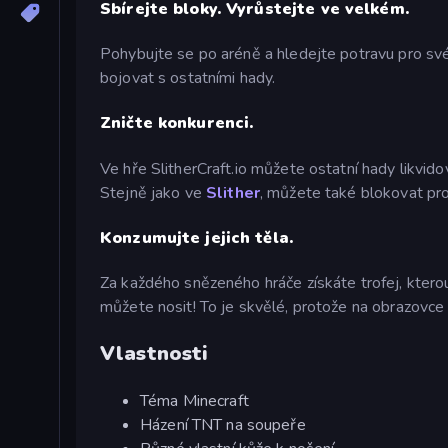
Sbírejte bloky. Vyrůstejte ve velkém.
Pohybujte se po aréně a hledejte potravu pro své
bojovat s ostatními hady.
Zničte konkurenci.
Ve hře SlitherCraft.io můžete ostatní hady likvid
Stejně jako ve
Slither
, můžete také blokovat prot
Konzumujte jejich těla.
Za každého snězeného hráče získáte trofej, kterou
můžete nosit! To je skvělé, protože na obrazovce 
Vlastnosti
Téma Minecraft
Házení TNT na soupeře