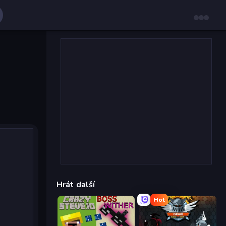
Hrát další
Hot