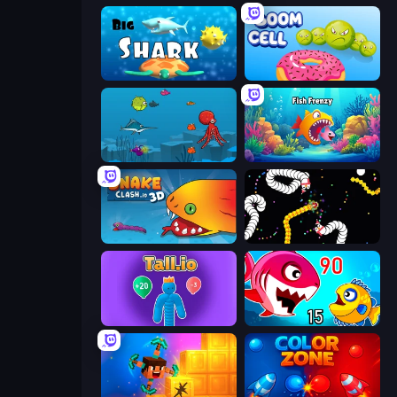
Big Shark
Boom Cell
Fish Eat Fishes
Fish Frenzy
Snake Clash.io
Worms.io
Tall.io
Fish Eat Getting Big