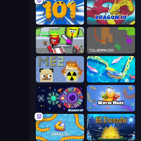
Numbers Arena
Dragon.io
CleanUp.IO
TileMan.io
MineEnergy2
Deep Sea Duel
BladeOrbit.io
Worm Hunt
Snake.io
El Dorado Lite