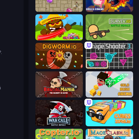
Balloons.io
Fish IO
o
Chompers.io
Survev.io
.
Digworm.io
Shape Shooter 3
ů
BrutalMania.io (Brutal Mania)
Gold Rush Arena
WarCall.io
Cubes 2048.io