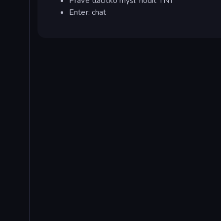
Pravé tlačítko myši: hodit TNT
Enter: chat