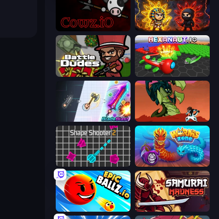
cowz.io
Knife.io
BattleDudes.io
Hexanaut.io
BladeBlast.io
Monster Impact
Shape Shooter 2
Worms.Zone
EpicBallz.io
Samurai Madness