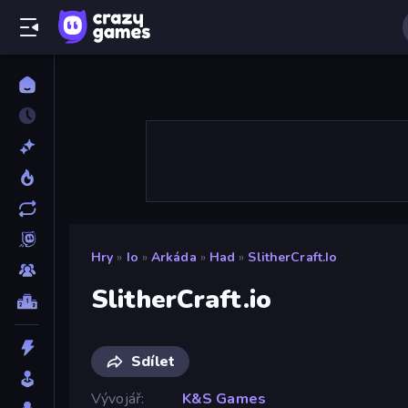
Hry
»
Io
»
Arkáda
»
Had
»
SlitherCraft.io
SlitherCraft.io
Sdílet
Vývojář
K&S Games