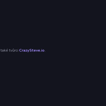
 také tvůrci
CrazySteve.io
.