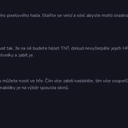
ho pixelového hada. Staňte se velcí a silní, abyste mohli snadn
ovat tak, že na ně budete házet TNT, dokud nevyčerpáte jejich HP
ivníky a zabít je.
 můžete nosit ve hře. Čím více zabití nasbíráte, tím více soupeř
nabídky je na výběr spousta skinů.