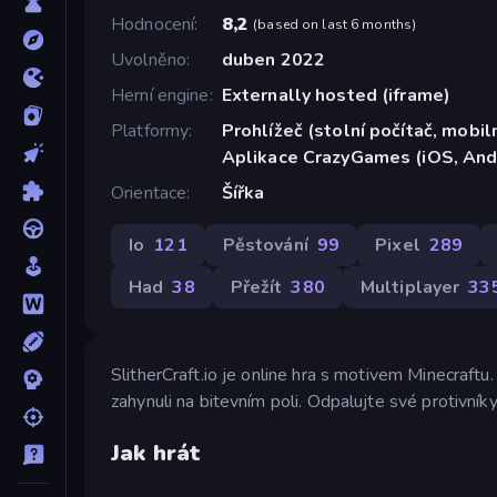
Hodnocení
8,2
(
based on last 6 months
)
Uvolněno
duben 2022
Herní engine
Externally hosted (iframe)
Platformy
Prohlížeč (stolní počítač, mobiln
Aplikace CrazyGames (iOS, And
Orientace
Šířka
Io
121
Pěstování
99
Pixel
289
Had
38
Přežít
380
Multiplayer
33
SlitherCraft.io je online hra s motivem Minecraftu.
zahynuli na bitevním poli. Odpalujte své protivník
Jak hrát