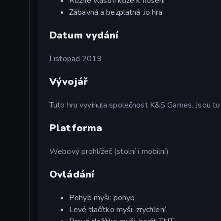
Různé vlastní kůže k nošení
Zábavná a bezplatná .io hra
Datum vydání
Listopad 2019
Vývojář
Tuto hru vyvinula společnost K&S Games. Jsou to
Platforma
Webový prohlížeč (stolní i mobilní)
Ovládání
Pohyb myši: pohyb
Levé tlačítko myši: zrychlení