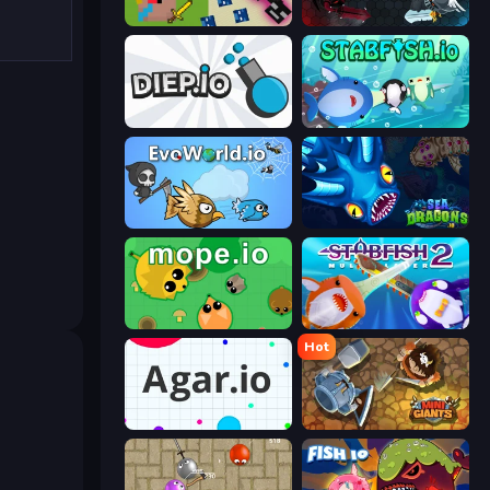
CrazySteve.io
EvoWars.io
Diep.io
Stabfish.io
EvoWorld.io (FlyOrDie.io)
SeaDragons.io
Mope.io
Stabfish 2
Hot
Agar.io
MiniGiants.io