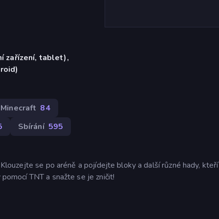
í zařízení, tablet),
roid)
Minecraft
84
5
Sbírání
595
 Klouzejte se po aréně a pojídejte bloky a další různé hady, kteří
y pomocí TNT a snažte se je zničit!