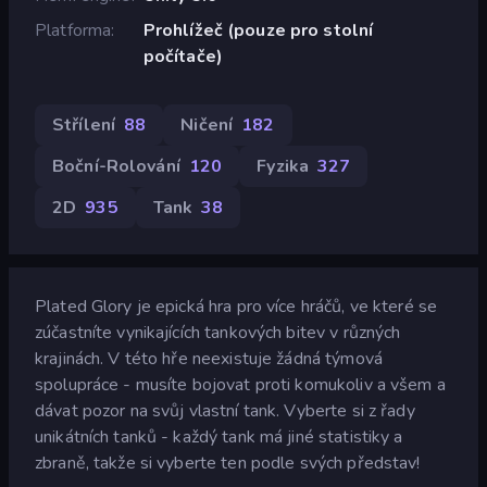
Platforma
Prohlížeč (pouze pro stolní
počítače)
Střílení
88
Ničení
182
Boční-Rolování
120
Fyzika
327
2D
935
Tank
38
Plated Glory je epická hra pro více hráčů, ve které se
zúčastníte vynikajících tankových bitev v různých
krajinách. V této hře neexistuje žádná týmová
spolupráce - musíte bojovat proti komukoliv a všem a
dávat pozor na svůj vlastní tank. Vyberte si z řady
unikátních tanků - každý tank má jiné statistiky a
zbraně, takže si vyberte ten podle svých představ!