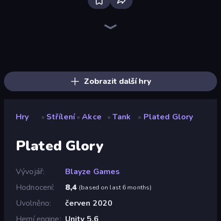
SkillWarz
Fragen
Redcoats.io
Ships Battlefield 3D
Western Sniper
Dogfight
Zombie Hunters Online
The Battleground
Tanks 3D
Online Robot Royale
Time Shooter 2
Sniper Mission
Attack of Duty
Time Shooter 3: SWAT
Sniper Shot: Bullet Time
Funny Shooter - Destroy All
ZombieStrike
Mine Shooter 2: Noob vs Mobs
Zobrazit další hry
Hry
Střílení
Akce
Tank
Plated Glory
»
»
»
»
Plated Glory
Vývojář
Blayze Games
Hodnocení
8,4
(
based on last 6 months
)
Uvolněno
červen 2020
Herní engine
Unity 5.6