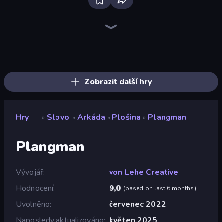
Bloxd.io
Ragdoll Archers
EvoWars.io
Veck.io
Piece of Cake: Merge and Bake
Racing Limits
Traffic Rider
Mahjongg Solitaire
Screw Out: Bolts and Nuts
Words of Wonders
Piles of Mahjong
Designville: Merge & Design
Miniblox
Stickman Clash
Space Waves
SkillWarz
Fortzone Battle Royale
Arrow Escape
Zobrazit další hry
Hry
Slovo
Arkáda
Plošina
Plangman
»
»
»
»
Plangman
Vývojář
von Lehe Creative
Hodnocení
9,0
(
based on last 6 months
)
Uvolněno
červenec 2022
Naposledy aktualizováno
květen 2025