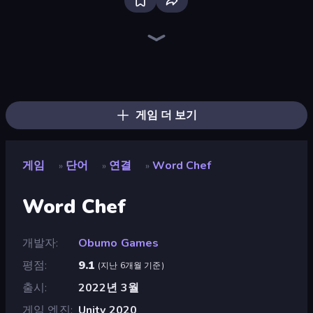
Words of Wonders
Word Bridge
Lexicon Quest
Simple Words
Hangman Legends
WODR
Typing Rush
Memory Grid Words
Word Swipe
Word Play
Hangman
Reply Run
Word String Puzzle
Unscrambled
Alphablitz
Pop-a-Word
Ahagram
Card Solitaire: Word Game
게임 더 보기
게임
단어
연결
Word Chef
»
»
»
Word Chef
개발자
Obumo Games
평점
9.1
(
지난 6개월 기준
)
출시
2022년 3월
게임 엔진
Unity 2020