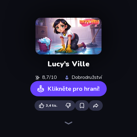
Lucy’s Ville
8,7/10
Dobrodružství
Klikněte pro hraní!
3,4 tis.