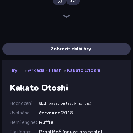
Bloxd.io
Ragdoll Archers
EvoWars.io
Piece of Cake: Merge and Bake
Veck.io
Traffic Rider
Racing Limits
Mahjongg Solitaire
Screw Out: Bolts and Nuts
Words of Wonders
Piles of Mahjong
Designville: Merge & Design
Space Waves
Miniblox
SkillWarz
Stickman Clash
Fortzone Battle Royale
Arrow Escape
Zobrazit další hry
Hry
Arkáda
Flash
Kakato Otoshi
»
»
»
Kakato Otoshi
Hodnocení
8,3
(
based on last 6 months
)
Uvolněno
červenec 2018
Herní engine
Ruffle
Platforma
Prohlížeč (pouze pro stolní