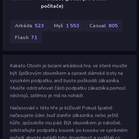
počítače)
Arkáda
523
Myš
1 553
Casual
805
Flash
71
Kakato Otoshi je bizarní arkádová hra, ve které musíte
být špičkovým obuvníkem a opravit dámské boty na
vysokém podpatku, aniž byste poškodili zákazníka.
Musíte odstraňovat části podpatku zákazníka pomocí
nástrojů, zatímco je má na nohách.
Načasování v této hře je klíčové! Pokud špatně
načasujete úder, buď zraníte zákazníka, nebo ještě
hůře, způsobíte mu pád. Být obuvníkem je náročné,
odstraňujte podpatky kousek po kousku ve správném
pořadí, abyste ovládli tuto dovednost a vydělali co