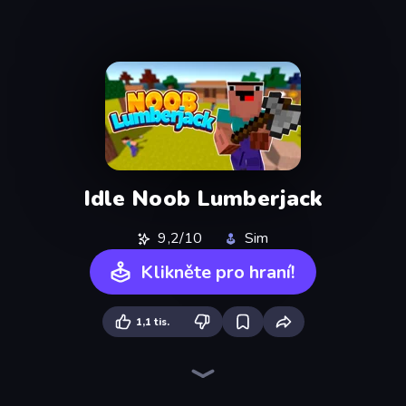
Idle Noob Lumberjack
9,2/10
Sim
Klikněte pro hraní!
1,1 tis.