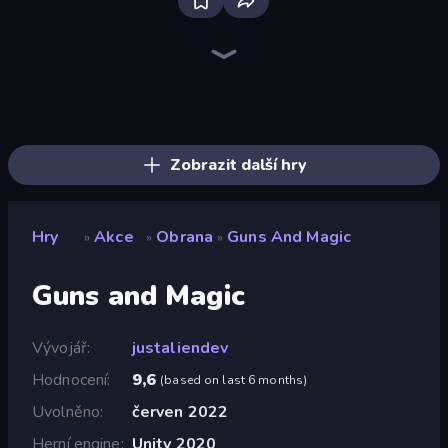
Bloxd.io
Ragdoll Archers
EvoWars.io
Veck.io
Piece of Cake: Merge and Bake
Racing Limits
Traffic Rider
Mahjongg Solitaire
Screw Out: Bolts and Nuts
Words of Wonders
Piles of Mahjong
Designville: Merge & Design
Miniblox
Space Waves
Stickman Clash
SkillWarz
Fortzone Battle Royale
Arrow Escape
Zobrazit další hry
Hry
Akce
Obrana
Guns And Magic
»
»
»
Guns and Magic
Vývojář
justaliendev
Hodnocení
9,6
(
based on last 6 months
)
Uvolněno
červen 2022
Herní engine
Unity 2020