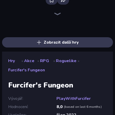
Bloxd.io
Ragdoll Archers
EvoWars.io
Veck.io
Piece of Cake: Merge and Bake
Racing Limits
Traffic Rider
Mahjongg Solitaire
Screw Out: Bolts and Nuts
Words of Wonders
Piles of Mahjong
Designville: Merge & Design
Miniblox
Space Waves
Stickman Clash
SkillWarz
Fortzone Battle Royale
Arrow Escape
Zobrazit další hry
Hry
Akce
RPG
Roguelike
»
»
»
»
Furcifer's Fungeon
Furcifer's Fungeon
Vývojář
PlayWithFurcifer
Hodnocení
8,0
(
based on last 6 months
)
Uvolněno
říjen 2022