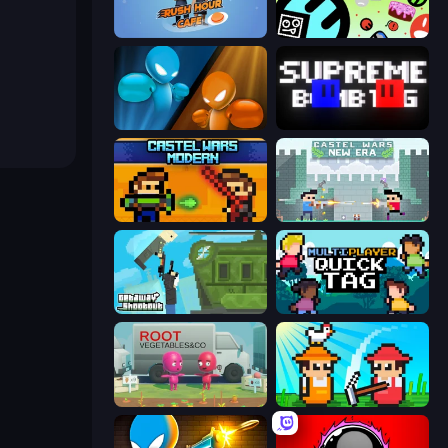
Rush Hour Cafe
The Epic Party
Drunken Boxing
Supreme Bomb Tag
Castle Wars: Modern
Castle Wars: New Era
Getaway Shootout
Multiplayer Quick Tag
Root Vegetables & Co
Farmer Challenge Party