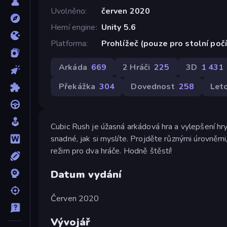
Uvolněno
červen 2020
Herní engine
Unity 5.6
Platforma
Prohlížeč (pouze pro stolní poč
Arkáda
669
2 Hráči
225
3D
1 431
Překážka
304
Dovednost
258
Let
Cubic Rush je úžasná arkádová hra a vylepšení hry
snadné, jak si myslíte. Projděte různými úrovněmi
režim pro dva hráče. Hodně štěstí!
Datum vydání
Červen 2020
Vývojář