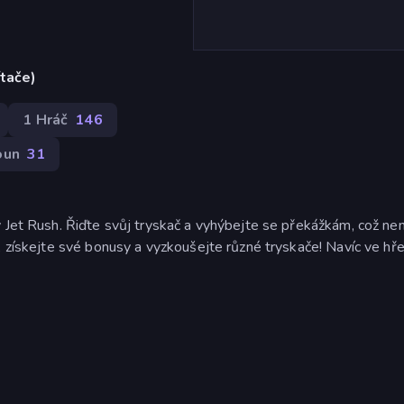
ítače)
1 Hráč
146
oun
31
 Jet Rush. Řiďte svůj tryskač a vyhýbejte se překážkám, což nen
, získejte své bonusy a vyzkoušejte různé tryskače! Navíc ve hře 