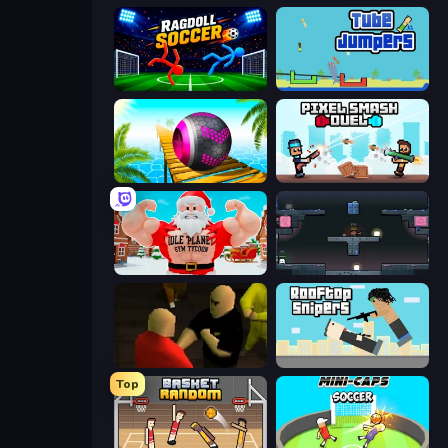
Ragdoll Soccer 2 Players
Tube Jumpers
Rolling Balls Sea Race
Pixel Smash Duel
Idle Planet: Gym Tycoon
Arena
Kuja
Rooftop Snipers
Top