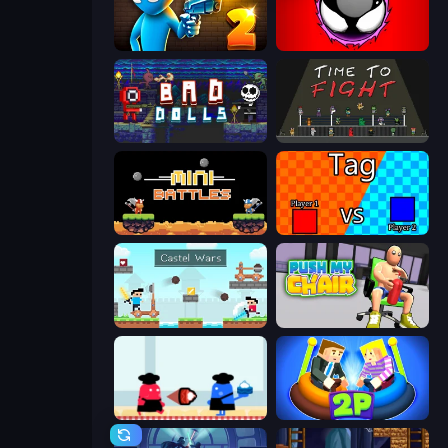
Drunken Duel 2
Splatmans
Bad Dolls
Time to Fight
12 MiniBattles
2 Player Tag
Castle Wars
Push My Chair
Clash of Cakes
Ragdoll Arena 2 Player