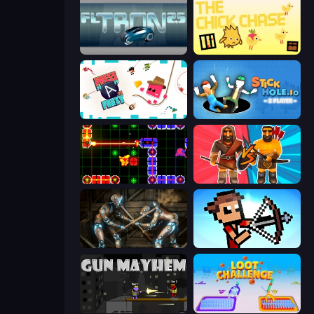
FL Tron
The Chick Chase
Press A to Party
Stickhole.io
LazerGrrl
Medieval Battle 2P
Striker Dummies
Stick Archers Battle
Gun Mayhem
Loot Challenge