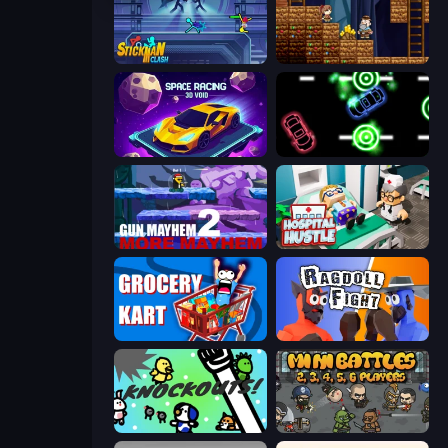
Stickman Clash
Miners' Adventure
Space Racing 3D: Void
Glowit - Two Players
Gun Mayhem 2
Hospital Hustle
Grocery Kart
Ragdoll Fight
KNOCKOUTS!
MiniBattles