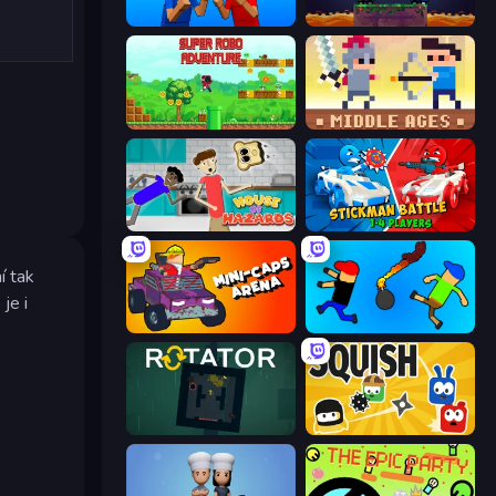
Puppet Fighter 2 Player
Duo
Super Robo - Adventure
Castle Wars: Middle Ages
House of Hazards
Stickman battle 1-4 Players
í tak
je i
Mini-Caps: Arena
Mini-Caps: Bombs
Rotator
Squish