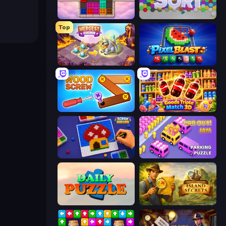
Color Cube Puzzle
Hexa Sort
Top
Mergest Kingdom
Pixel Blast
Wood Screw: Bolts Puzzle
Goods Triple Match 3D
Screw Sorting
Car OUT! Jam Parking Puzzle
Daily Puzzle
Hidden Objects: Island Secrets