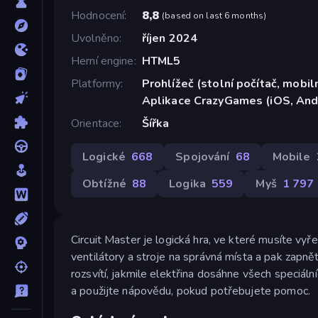
Hodnocení
8,8
(
based on last 6 months
)
Uvolněno
říjen 2024
Herní engine
HTML5
Platformy
Prohlížeč (stolní počítač, mobiln
Aplikace CrazyGames (iOS, And
Orientace
Šířka
Logické
668
Spojování
68
Mobile
Obtížné
88
Logika
559
Myš
1 797
Circuit Master je logická hra, ve které musíte v
ventilátory a stroje na správná místa a pak zapnět
rozsvítí, jakmile elektřina dosáhne všech speciální
a použijte nápovědu, pokud potřebujete pomoc.