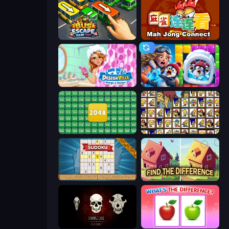
Bus Escape: Clear Jam
Mahjong Connect (Legacy)
Designville: Merge & Design
Captain Blast
2048 Merge Blocks
Tiles of the Simpsons
Sudoku Online
Find The Difference
Room Escape: Strange Case
What's The Difference?