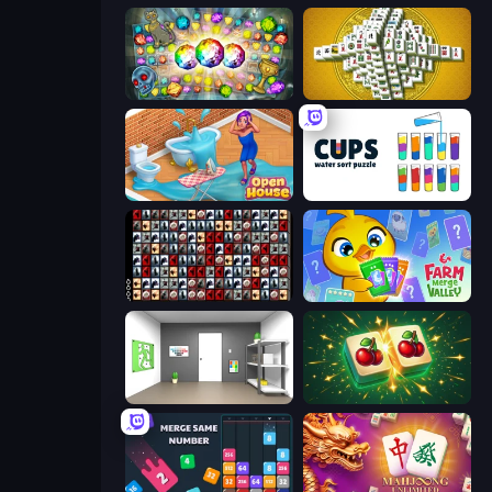
Forgotten Treasure 2
Mahjong Tower
Open House
Cups - Water Sort Puzzle
War Mahjong
Farm Merge Valley
Paint Room Escape
Mahjong Puzzle: Tile Match