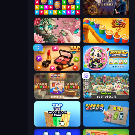
Tap Away Story
Hidden Object: Clues and Mysteries
Favorite Puzzles
Coffee Color Blocks
Tap Gallery
Unscrew Drop: Satisfying Puzzle
Yarn Fever! Unravel Puzzle
Find Me: Lost Objects
Tap 3D Wood Block Away
Parking Jam