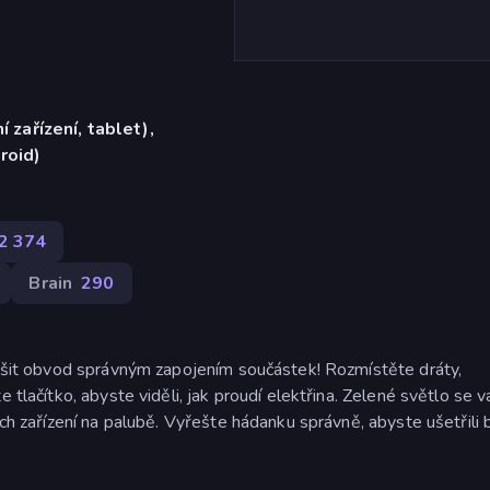
í zařízení, tablet),
roid)
2 374
Brain
290
yřešit obvod správným zapojením součástek! Rozmístěte dráty,
e tlačítko, abyste viděli, jak proudí elektřina. Zelené světlo se 
ch zařízení na palubě. Vyřešte hádanku správně, abyste ušetřili b