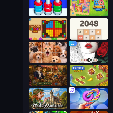
Nuts Puzzle: Sort By Color
Snake Out: Maze Escape
Wood Blocks Jam
2048
Jigpic Solitaire
Numicolor
Hidden Object: Street Of Secrets
Castle Craft
MatchVentures
Twisted Tangle