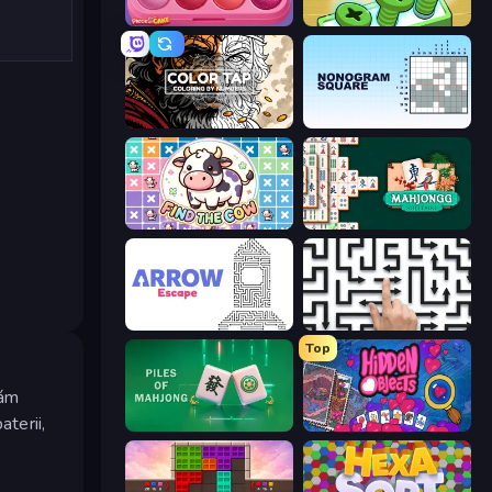
Piece of Cake: Merge and Bake
Screw Out: Bolts and Nuts
Color Tap: Coloring by Numbers
Nonogram Square
Find The Cow
Mahjongg Solitaire
Arrow Escape
Arrow Escape: Puzzle
Top
vám
aterii,
Piles of Mahjong
Hidden Objects