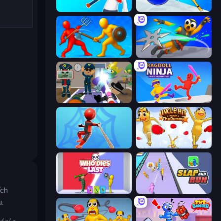
Crazy Office: Slap and Smash!
Playground Man! Ragdoll Show!
Epic Sword Battle! Fight in Arena
Ninja Swipe Strike
Find The Alien
Ragdoll Ninja: Imposter Hero
Web Master
Uncle Hit: Punch the Dummy
ích
Who Dies Last?
Slap and Run
u.