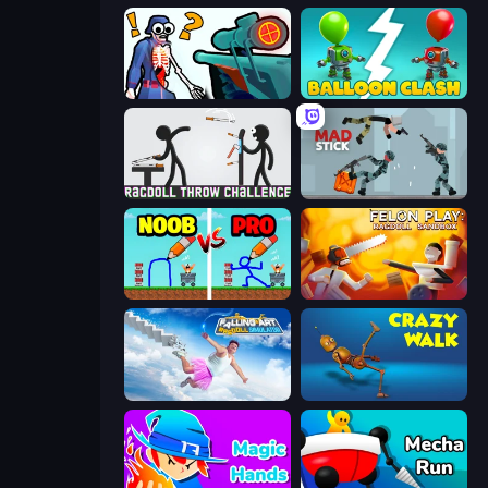
Sniper Shot: Bullet Time
Balloon Clash
Ragdoll Throw Challenge
Mad Stick
DOP Noob: Draw to Save
Felon Play: Ragdoll Sandbox
Falling Art Ragdoll Simulator
Crazy Walk