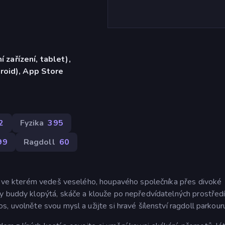
í zařízení, tablet),
roid), App Store
2
Fyzika
395
99
Ragdoll
60
í, ve kterém vedeš veselého, houpavého společníka přes divoké
y buddy klopýtá, skáče a klouže po nepředvídatelných prostřed
, uvolněte svou mysl a užijte si hravé šílenství ragdoll parkour