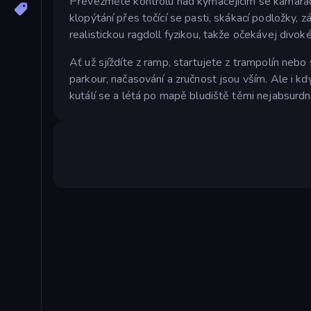
Převezměte kontrolu nad kymácejícím se kamarádem
klopýtání přes točící se pasti, skákací podložky,
realistickou ragdoll fyzikou, takže očekávej divok
Ať už sjíždíte z ramp, startujete z trampolín neb
parkour, načasování a zručnost jsou vším. Ale i kd
kutálí se a létá po mapě bludiště těmi nejabsurd