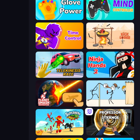
Glove Power
Mind Controller
Time Control!
Kick Loser
Telekinesis Race 3D
Ninja Hands 2
Planet Smash Destruction
Gomu Goman
Superhero Race!
Professor Strange