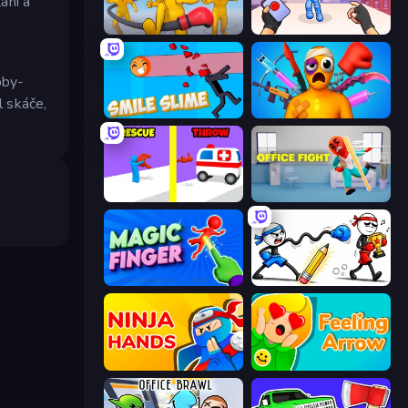
ání a
Annoying Uncle Punch Game
TNT Bomber
bby-
l skáče,
Smile Slime
Fun Ragdoll Challenge!
Rescue Throw
Office Fight
Magic Finger 3D
Doodle Smash
Ninja Hands
Feeling Arrow