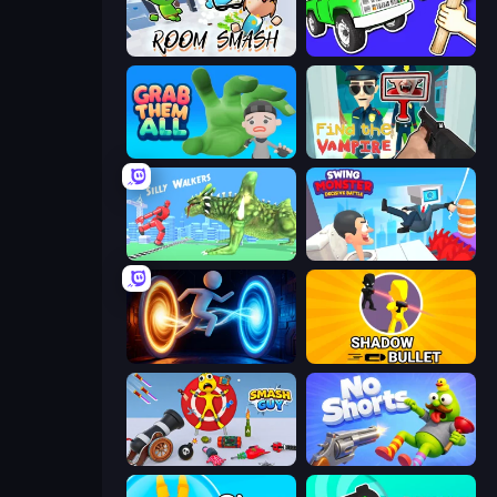
Office Brawl - Room Smash
Smash the Car to Pieces!
Grab Them All
Find the Vampire
Silly Walkers
Swing Monster: Decisive Battle
Portal Escape
Shadow Bullet
Smash Guy: Ragdoll Punch Hero
No Shorts