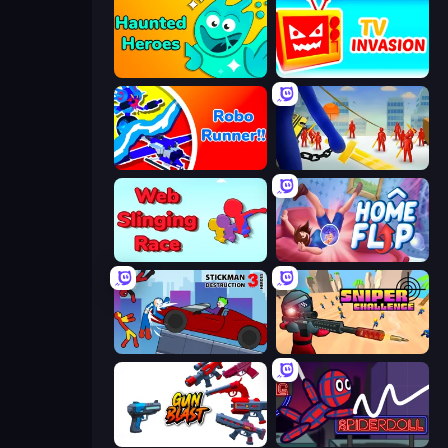
Haunted Heroes
TV Invasion
Robo Runner
Slasher
Web Slinging Race
Home Flip
Stickman Destruction 3 Heroes
Sniper Challenge
Gun Blast
SpiderDoll