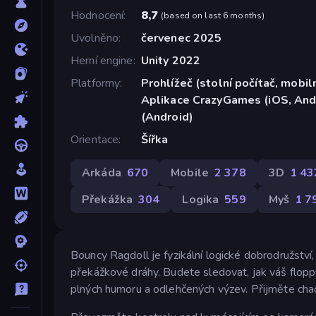
Hodnocení
8,7
(
based on last 6 months
)
Uvolněno
červenec 2025
Herní engine
Unity 2022
Platformy
Prohlížeč (stolní počítač, mobiln
Aplikace CrazyGames (iOS, And
(Android)
Orientace
Šířka
Arkáda
670
Mobile
2 378
3D
1 43
Překážka
304
Logika
559
Myš
1 7
Bouncy Ragdoll je fyzikální logické dobrodružstv
překážkové dráhy. Budete sledovat, jak váš flopp
plných humoru a odlehčených výzev. Přijměte chaos