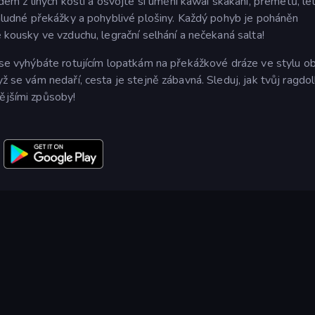
 z líných kostí a osvojte si umění kawai skákání, přemetů, lét
 záludné překážky a pohyblivé plošiny. Každý pohyb je poháněn
é kousky ve vzduchu, legrační selhání a nečekaná salta!
o se vyhýbáte rotujícím lopatkám na překážkové dráze ve stylu o
yž se vám nedaří, cesta je stejně zábavná. Sleduj, jak tvůj ragdol
nějšími způsoby!