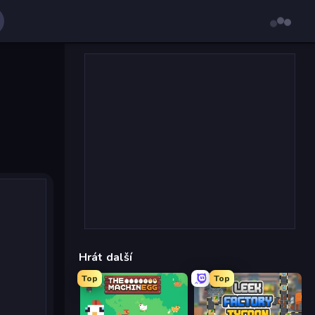
Hrát další
Top
Top