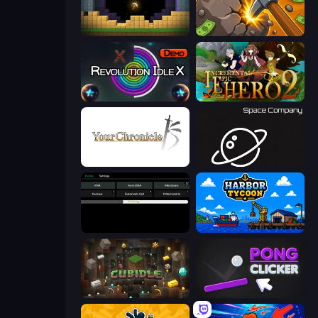
Pickaxe Crusher Idle
Mine Clicker
Revolution Idle X
Incremental Epic Hero 2
Your Chronicle
Space Company
Evolve
Harbor Tycoon
Cubidle
Pong Clicker