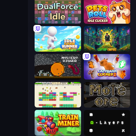
DualForce Idle
Pets Roll: Idle Clicker
Idle Clicker Runner
Laptop Empire
Mystery Digger
Capybara Clicker 2
Idle Breakout
More Ore
Train Miner
Omega Layers