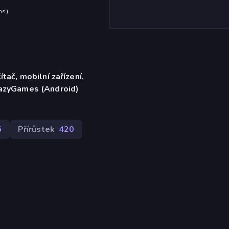
hs
)
ítač, mobilní zařízení,
razyGames (Android)
6
Přírůstek
420