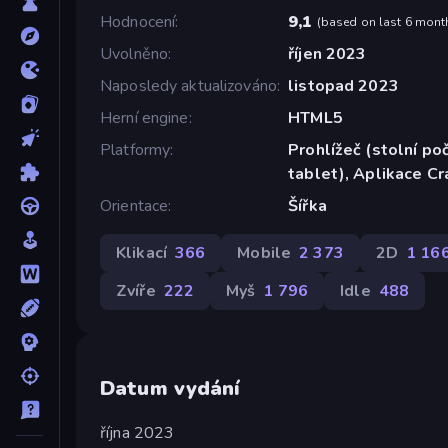
Hodnocení
9,1
(
based on last 6 mont
Uvolněno
říjen 2023
Naposledy aktualizováno
listopad 2023
Herní engine
HTML5
Platformy
Prohlížeč (stolní poč
tablet), Aplikace C
Orientace
Šířka
Klikací
366
Mobile
2 373
2D
1 16
Zvíře
222
Myš
1 796
Idle
488
Datum vydání
října 2023