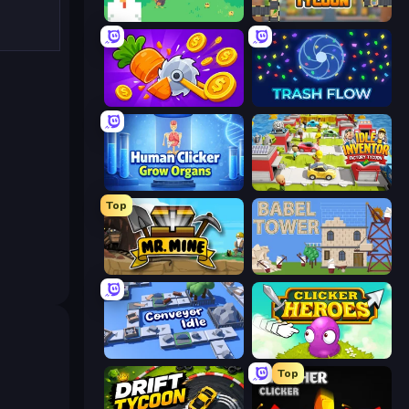
The MachinEGG
Leek Factory Tycoon
Farm Ring Idle
Trash Flow
Human Clicker: Grow Organs
Idle Inventor
Top
Mr. Mine
Babel Tower
Conveyor Idle
Clicker Heroes
Top