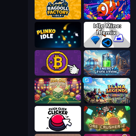
Ragdoll Factory Idle
Fish Catch Idle
Plinko Idle
Idle Mine: Remix
Money Maker
Energy Evolution
Just One More Roll
Llama Legends
Click Click Clicker
OreCrusher 2