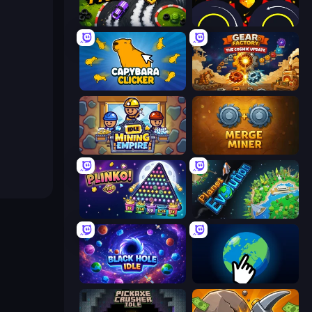
Drift Tycoon
Crusher Clicker
Capybara Clicker
Gear Factory
Idle Mining Empire
Merge Miner
PLINKO!
Planet Evolution: Idle Clicker
Black Hole Idle
Planet Clicker 2