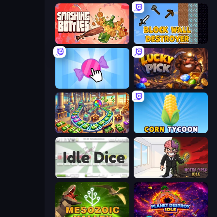
Smashing Bottles
Block Wall Destroyer
Candy Clicker 2
Lucky Pick
Money Factory: Tycoon Idle Game
Corn Tycoon
Idle Dice
Rotcalypse: Idle Incremental