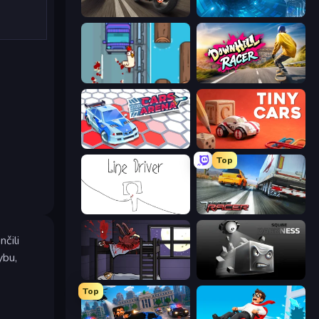
Traffic Rider
Tunnel Runner
Go Chicken Go!
Downhill Racer
Cars Arena
Tiny Cars
Top
Line Driver
Traffic Racer
čili
ybu,
The Visitor
Sqube Darkness
Top