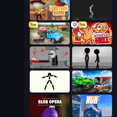
Western Sniper
Skeleton Simulator
Top
Top
Hustle & Drift in ZIL
Chicken Hell
Madness Deathwish
Stick Figure Penalty 2
Stick Animator
Crash Skill Racing
Blob Opera
Rooftop Run