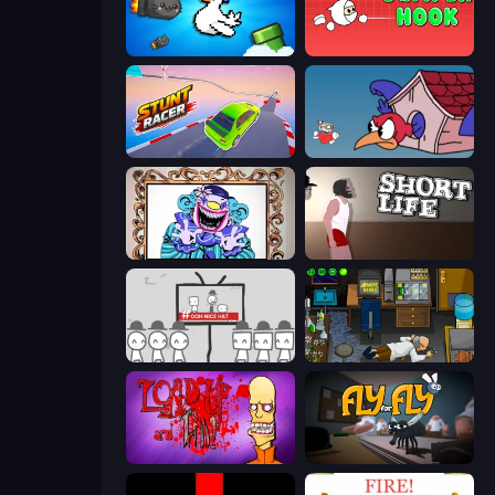
Honk
Jumper Hook
Stunt Racer
Cuphead
Exhibit of Sorrows
Short Life
We Become What We Behold
Foreign Creature
Load Up and Kill
Fly for Fly