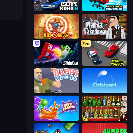
Escape Road 3
Office Chair Parkour
Kick the Buddy
Mafia Takedown
Top
Slide Out
Mad Pursuit
Happy Wheels
Orbivert
Dye Hard
Bartender The Right Mix