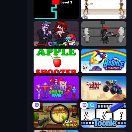
Scary Maze
Gunblood
Friday Night Funkin'
Madness Project Nexus
Apple Shooter
Bouncemasters
Stilts Run
Monster Truck Evolution
Camo Sniper
Toonle