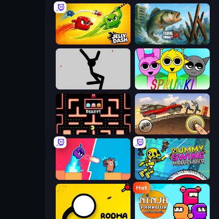
Jelly Dash
Fishing Anomaly
Rag Doll
Sprunki
Pacman
Earn to Die: Zombie Ride
Boom Slingers ReBoom
Crazy Dummy Swing Multiplayer
Hot