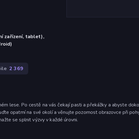
í zařízení, tablet),
roid)
ile
2 369
m lese. Po cestě na vás čekají pasti a překážky a abyste dokon
uďte opatrní na své okolí a věnujte pozornost obrazovce při poh
ažte se splnit výzvy v každé úrovni.