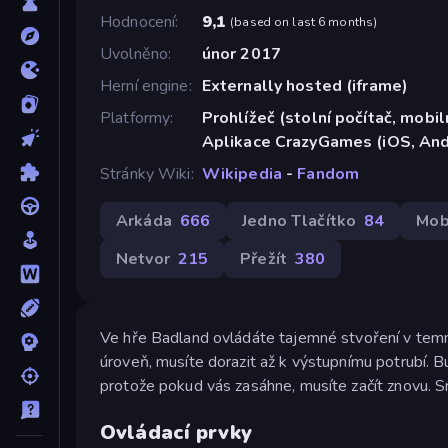
Hodnocení
9,1
(
based on last 6 months
)
Uvolněno
únor 2017
Herní engine
Externally hosted (iframe)
Platformy
Prohlížeč (stolní počítač, mobiln
Aplikace CrazyGames (iOS, And
Stránky Wiki
Wikipedia
-
Fandom
Arkáda
666
Jedno Tlačítko
84
Mob
Netvor
215
Přežít
380
Ve hře Badland ovládáte tajemné stvoření v temné
úroveň, musíte dorazit až k výstupnímu potrubí. B
protože pokud vás zasáhne, musíte začít znovu. Sn
Ovládací prvky