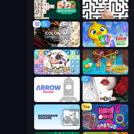
Mahjongg Solitaire
Arrow Escape: Puzzle
Color Tap: Coloring by Numbers
Farm Merge Valley
Find The Cow
Mansion Tale: Merge Secrets
Arrow Escape
Numicolor
Top
Nonogram Square
Hidden Objects