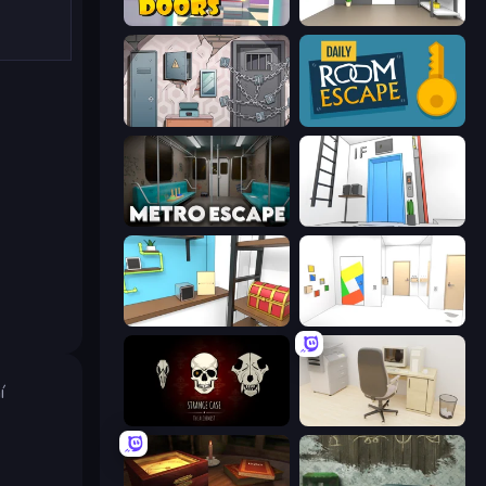
Open 100 Doors
Paint Room Escape
Cube Stories: Escape
Daily Room Escape
Metro Escape
Elevator Room Escape
Game Cafe Escape
Mirror Room Escape
í
Room Escape: Strange Case
House Escape: Office