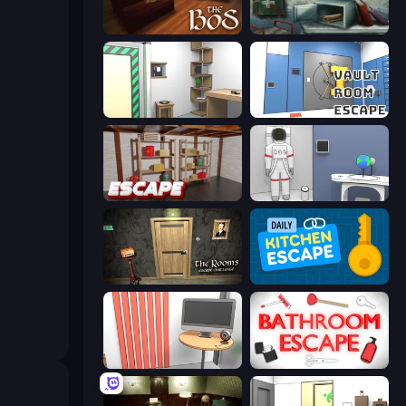
The Box of Secrets
Big Giant Games (Prison Escape Puzzle)
Machine Room Escape
Vault Room Escape
Kitchen Escape
Space Museum Escape
The Rooms: Escape Challenge
Daily Kitchen Escape
Computer Office Escape
Bathroom Escape