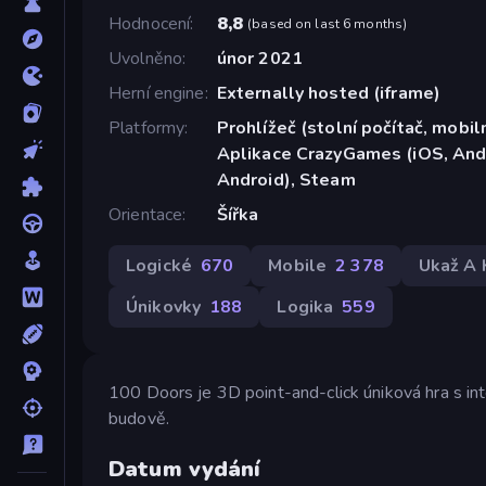
Hodnocení
8,8
(
based on last 6 months
)
Uvolněno
únor 2021
Herní engine
Externally hosted (iframe)
Platformy
Prohlížeč (stolní počítač, mobiln
Aplikace CrazyGames (iOS, Andr
Android), Steam
Orientace
Šířka
Logické
670
Mobile
2 378
Ukaž A K
Únikovky
188
Logika
559
100 Doors je 3D point-and-click úniková hra s int
budově.
Datum vydání