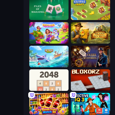
Piles of Mahjong
Castle Craft
Fairyland Merge & Magic
Hidden Objects: Island Secrets
Tropical Merge
Hidden Object: Clues and Mysteries
2048
Bloxorz
Goods Triple Match 3D
Detective IQ 3