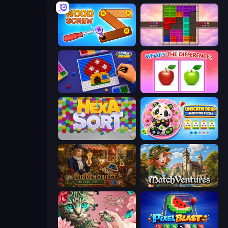
Wood Screw: Bolts Puzzle
Color Cube Puzzle
Screw Sorting
What's The Difference?
Hexa Sort
Unscrew Drop: Satisfying Puzzle
Hidden Object: Street Of Secrets
MatchVentures