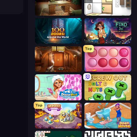
Vintage Escape
Puzzle Room Escape
100 Doors: Around the World
Find Joe: Secret of The Stones
Top
100 Doors Challenge
Piece of Cake: Merge and Bake
Designville: Merge & Design
Screw Out: Bolts and Nuts
Top
Mergest Kingdom
Open House