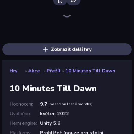
Bloxd.io
Ragdoll Archers
EvoWars.io
Veck.io
Piece of Cake: Merge and Bake
Racing Limits
Traffic Rider
Mahjongg Solitaire
Screw Out: Bolts and Nuts
Words of Wonders
Piles of Mahjong
Stickman Clash
Miniblox
Designville: Merge & Design
Space Waves
SkillWarz
Fortzone Battle Royale
Arrow Escape
Zobrazit další hry
Hry
Akce
Přežít
10 Minutes Till Dawn
»
»
»
10 Minutes Till Dawn
Hodnocení
9,7
(
based on last 6 months
)
Uvolněno
květen 2022
Herní engine
Unity 5.6
Platformy
Prohlížeč (pouze pro stolní