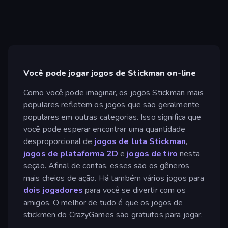
Você pode jogar jogos de Stickman on-line
Como você pode imaginar, os jogos Stickman mais
populares refletem os jogos que são geralmente
populares em outras categorias. Isso significa que
você pode esperar encontrar uma quantidade
desproporcional de
jogos de luta Stickman
,
jogos de plataforma 2D
e
jogos de tiro
nesta
seção. Afinal de contas, esses são os gêneros
mais cheios de ação. Há também vários jogos para
dois jogadores
para você se divertir com os
amigos. O melhor de tudo é que os jogos de
stickmen do CrazyGames são gratuitos para jogar.