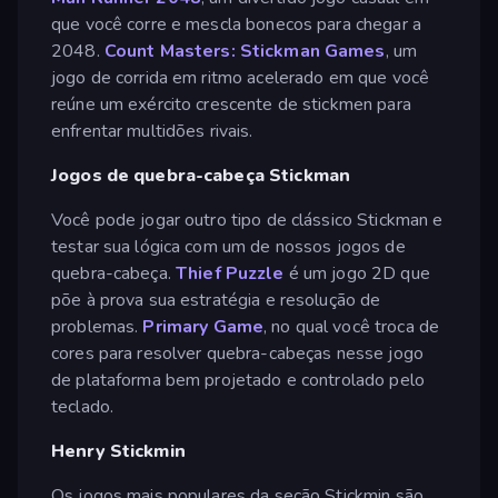
que você corre e mescla bonecos para chegar a
2048.
Count Masters: Stickman Games
, um
jogo de corrida em ritmo acelerado em que você
reúne um exército crescente de stickmen para
enfrentar multidões rivais.
Jogos de quebra-cabeça Stickman
Você pode jogar outro tipo de clássico Stickman e
testar sua lógica com um de nossos jogos de
quebra-cabeça.
Thief Puzzle
é um jogo 2D que
põe à prova sua estratégia e resolução de
problemas.
Primary Game
, no qual você troca de
cores para resolver quebra-cabeças nesse jogo
de plataforma bem projetado e controlado pelo
teclado.
Henry Stickmin
Os jogos mais populares da seção Stickmin são