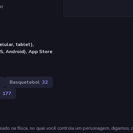
s
)
lular, tablet),
S, Android), App Store
Basquetebol
32
177
ado na física, no qual você controla um personagem, digamos, 