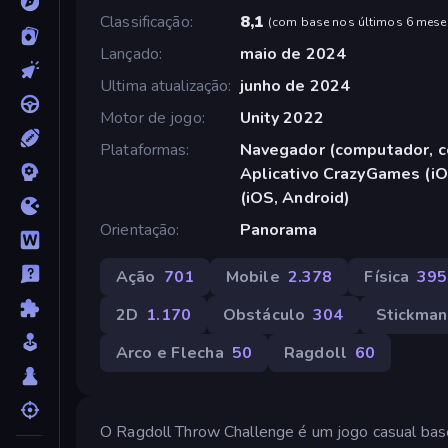
Classificação
8,1
(
com base nos últimos 6 mese
Lançado
maio de 2024
Ultima atualização
junho de 2024
Motor de jogo
Unity 2022
Plataformas
Navegador (computador, ce
Aplicativo CrazyGames (iO
(iOS, Android)
Orientação
Panorama
Ação
701
Mobile
2.378
Física
395
2D
1.170
Obstáculo
304
Stickman
Arco e Flecha
50
Ragdoll
60
O Ragdoll Throw Challenge é um jogo casual base