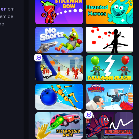
der
, em
gem de
Stickman Bow
Haunted Heroes
no
No Shorts
Bowman
Slasher
Balloon Clash
Playground Man! Ragdoll Show!
Swing Monster: Decisive Battle
Telekinesis Race 3D
SpiderDoll