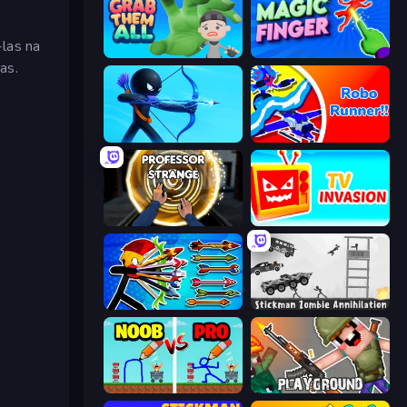
-las na
Grab Them All
Magic Finger 3D
as.
Archers Random
Robo Runner
Professor Strange
TV Invasion
Archer Ragdoll Masters
Stickman Zombie Annihilation
DOP Noob: Draw to Save
Playground