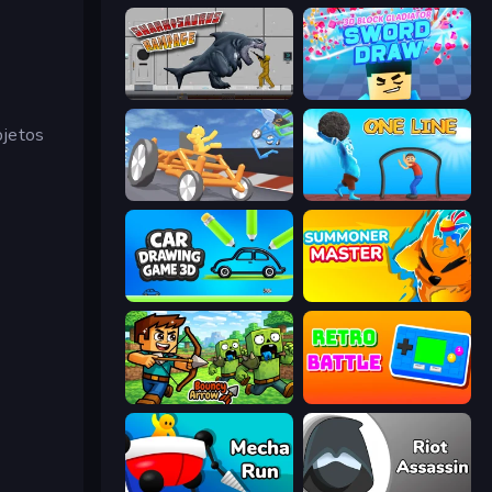
Sharkosaurus Rampage
3D Block Gladiator: Sword Draw
bjetos
Draw Crash Race
One Line
Car Drawing Game 3D
Summoner Master
Bouncy Arrow
Retro Battle