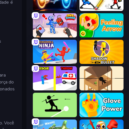
idade é
Portal Escape
Doodle Smash
TNT Bomber
Feeling Arrow
s
Ragdoll Ninja: Imposter Hero
Shadow Bullet
ara
orça do
ionados
Rescue Throw
Elite Sniper
The Spear Stickman
Glove Power
o. Você