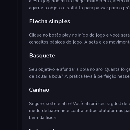
a está jogando muito longe, muito perto, além da 
agarrar o objeto e soltá-lo para passar para o próx
Flecha simples
Clique no botão play no início do jogo e você se
conceitos básicos do jogo. A seta e os moviment
Basquete
Seu objetivo é afundar a bola no aro. Quanta forç
de soltar a bola? A prática leva à perfeição nesse
Canhão
Segure, solte e atire! Você atirará seu ragdoll 
medo de bater nele contra outras plataformas pa
bem da física!