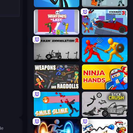
Stickman Bullet Warriors
Mad Stick
Who Dies Last?
Stickman Destruction 3 Heroes
Stickman Annihilation 2
Epic Sword Battle! Fight in Arena
Weapons and Ragdolls
Ninja Hands
Smile Slime
Stick Crush
de