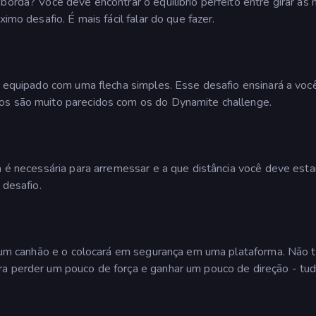
borda? Você deve encontrar o equilíbrio perfeito entre girar as
imo desafio. É mais fácil falar do que fazer.
rá equipado com uma flecha simples. Esse desafio ensinará a voc
os são muito parecidos com os do Dynamite challenge.
a é necessária para arremessar e a que distância você deve esta
 desafio.
de um canhão e o colocará em segurança em uma plataforma. Não 
ra perder um pouco de força e ganhar um pouco de direção - tu