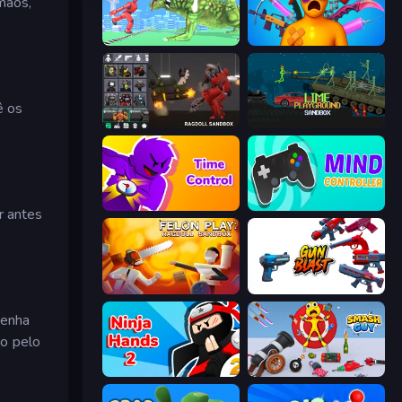
 mãos,
Silly Walkers
Fun Ragdoll Challenge!
ê os
Last Play: Ragdoll Sandbox
Lime Playground Sandbox
Time Control!
Mind Controller
r antes
Felon Play: Ragdoll Sandbox
Gun Blast
tenha
do pelo
Ninja Hands 2
Smash Guy: Ragdoll Punch Hero